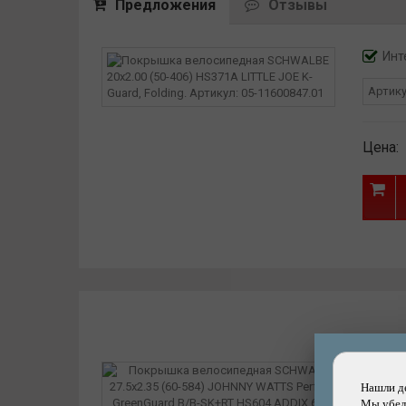
Предложения
Отзывы
Compound: Endurance
Color: Black+Reflex
Bead: Folding
Инт
Epi: 50
Load (kg): 75 kg
Артик
Цена:
Нашли д
Мы убеди