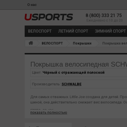
О нас
8 (800) 333 21 75
Ежедневно с 10 до 20
ВЕЛОСПОРТ
ЛЕТНИЙ СПОРТ
ЗИМНИЙ СПОРТ
ВЕЛОСПОРТ
Покрышки
Покрышка вело
Покрышка велосипедная SCHWA
Цвет:
Чёрный с отражающей полоской
Производитель:
SCHWALBE
Для самых отважных. Little Joe создана для детей. Пр
шиной, она действительно снижает вес велосипеда. Осо
ETRTO: 50-406
показать полностью
Inch: 20x2.00
Weight: 430 g
Version: K-Guard