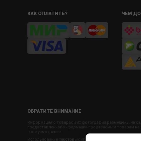
КАК ОПЛАТИТЬ?
ЧЕМ ДО
ОБРАТИТЕ ВНИМАНИЕ
Информация о товарах и их фотографии размещены на са
предоставленной информации продаваемым товарам не яв
свое усмотрение.
Использование текстовых или графических материалов с