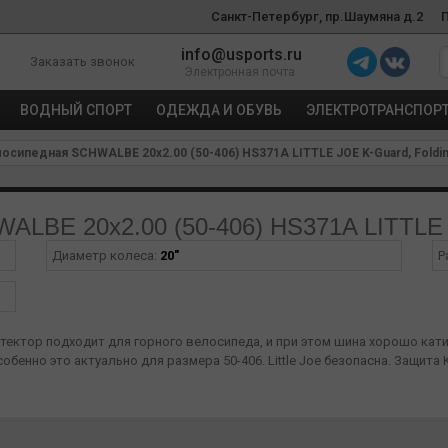
Санкт-Петербург, пр.Шаумяна д.2
info@usports.ru
Заказать звонок
Электронная почта
ВОДНЫЙ СПОРТ
ОДЕЖДА И ОБУВЬ
ЭЛЕКТРОТРАНСПОР
сипедная SCHWALBE 20x2.00 (50-406) HS371A LITTLE JOE K-Guard, Foldi
LBE 20x2.00 (50-406) HS371A LITTLE J
Диаметр колеса:
20"
Р
отектор подходит для горного велосипеда, и при этом шина хорошо катитс
бенно это актуально для размера 50-406. Little Joe безопасна. Защита