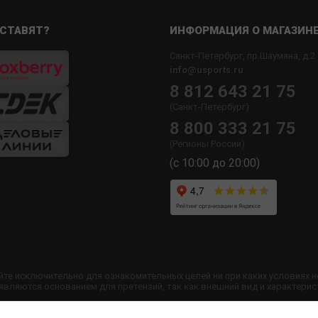
СТАВЯТ?
ИНФОРМАЦИЯ О МАГАЗИН
Санкт-Петербург, пр.Шаумяна, д.2
info@usports.ru
8 812 643 21 75
(Санкт-Петербург)
8 800 333 21 75
(Регионы России)
(с 10:00 до 20:00)
йте исключительно для ознакомительных целей ни при каких условиях 
ляются основанием для претензий, так как внешний вид и характерис
 сайта запрещено без согласования с администрацией USPORTS