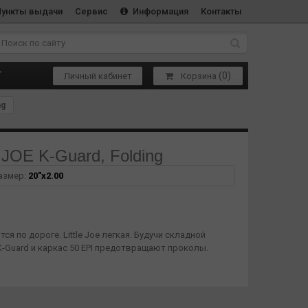
Пункты выдачи
Сервис
Информация
Контакты
(
0
)
Т
Личный кабинет
Корзина
ng
OE K-Guard, Folding
азмер:
20"х2.00
я по дороге. Little Joe легкая. Будучи складной
 K-Guard и каркас 50 EPI предотвращают проколы.