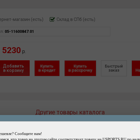
ернет-магазин
(есть)
Склад в СПб (есть)
ул:
05-11600847.01
5230
р.
Добавить
Купить
Купить
Быстрый
в корзину
в кредит
в рассрочку
заказ
Н
Другие товары каталога
ешевле? Сообщите нам!
мся, что товар на другом сайте соответствует товару на USPORTS.RU по нал