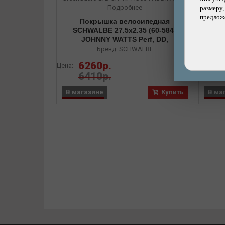
Подробнее
размеру,
предложе
Покрышка велосипедная
Покр
SCHWALBE 27.5x2.35 (60-584)
(
JOHNNY WATTS Perf, DD,
Twi
GreenGuard B/B-SK+RT HS604
Бренд: SCHWALBE
ADDIX 67EPI
6260р.
3%
Цена:
Цена:
6410р.
В магазине
Купить
В ма