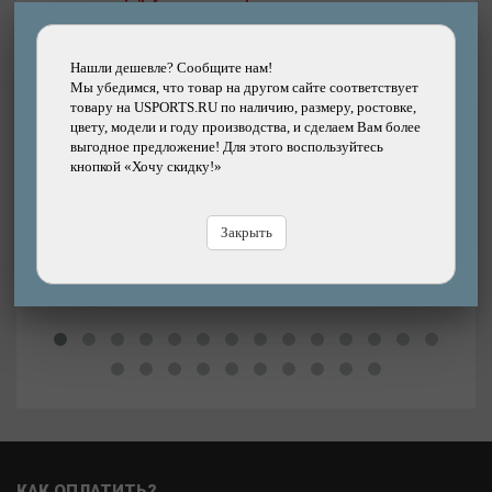
Нашли дешевле? Сообщите нам!
Подробнее
Мы убедимся, что товар на другом сайте соответствует
товару на USPORTS.RU по наличию, размеру, ростовке,
Покрышка велосипедная KENDA 27.5"х2.40 5-
цвету, модели и году производства, и сделаем Вам более
521960 (60-584) K1211 NEVEGAL2PRO 120TPI
выгодное предложение! Для этого воспользуйтесь
кевларовая
кнопкой «Хочу скидку!»
Бренд: KENDA
7990р.
22%
Цена:
Цена
10220р.
Закрыть
В магазине
Купить
В
КАК ОПЛАТИТЬ?