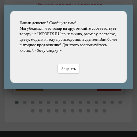
Другие товары каталога
Нашли дешевле? Сообщите нам!
Мы убедимся, что товар на другом сайте соответствует
товару на USPORTS.RU по наличию, размеру, ростовке,
Подробнее
цвету, модели и году производства, и сделаем Вам более
выгодное предложение! Для этого воспользуйтесь
Покрышка велосипедная KENDA 700х45С (45-
кнопкой «Хочу скидку!»
622) K1226 ALLUVIUM PRO GRAVEL BIKE
tubeless ready, GCT, низкий 120 TPI
кевларовая
Бренд: KENDA
Закрыть
8820р.
Цена:
Цена
В магазине
Купить
В