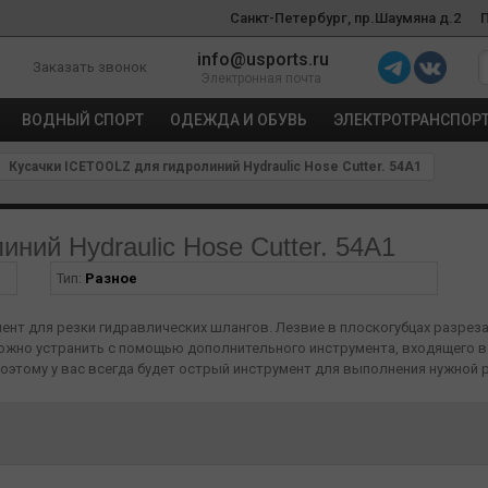
Санкт-Петербург, пр.Шаумяна д.2
info@usports.ru
Заказать звонок
Электронная почта
ВОДНЫЙ СПОРТ
ОДЕЖДА И ОБУВЬ
ЭЛЕКТРОТРАНСПОР
Кусачки ICETOOLZ для гидролиний Hydraulic Hose Cutter. 54A1
ний Hydraulic Hose Cutter. 54A1
Тип:
Разное
ент для резки гидравлических шлангов. Лезвие в плоскогубцах разрез
жно устранить с помощью дополнительного инструмента, входящего в ко
 поэтому у вас всегда будет острый инструмент для выполнения нужной ра