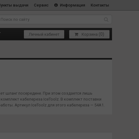
Пункты выдачи
Сервис
Информация
Контакты
(
0
)
Т
Личный кабинет
Корзина
ает шланг посередине. При этом создается лишь
мплект кабелереза ​​IceToolz. В комплект поставки
боты. Артикул IceToolz для этого кабелереза ​​— 54A1.