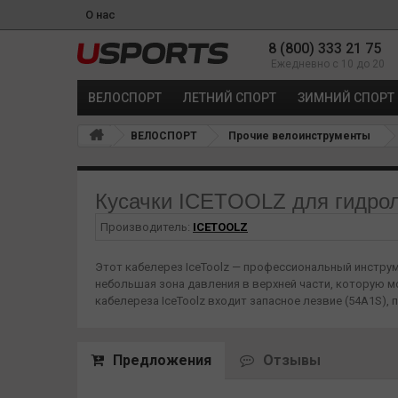
О нас
8 (800) 333 21 75
Ежедневно с 10 до 20
ВЕЛОСПОРТ
ЛЕТНИЙ СПОРТ
ЗИМНИЙ СПОРТ
ВЕЛОСПОРТ
Прочие велоинструменты
Кусачки ICETOOLZ для гидроли
Производитель:
ICETOOLZ
Этот кабелерез IceToolz — профессиональный инструм
небольшая зона давления в верхней части, которую мо
кабелереза ​​IceToolz входит запасное лезвие (54A1S),
Предложения
Отзывы