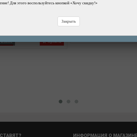
ние! Для этого воспользуйтесь кнопкой «Хочу скидку!»
бы каретки, правый BB Tap,
English 1.37"x24, Left
English 1.37"x24, Right
Бренд: ICETOOLZ
Бренд: ICETOOLZ
9490р.
Цена:
Закрыть
9490р.
В магазине
К
газине
Купить
СТАВЯТ?
ИНФОРМАЦИЯ О МАГАЗИН