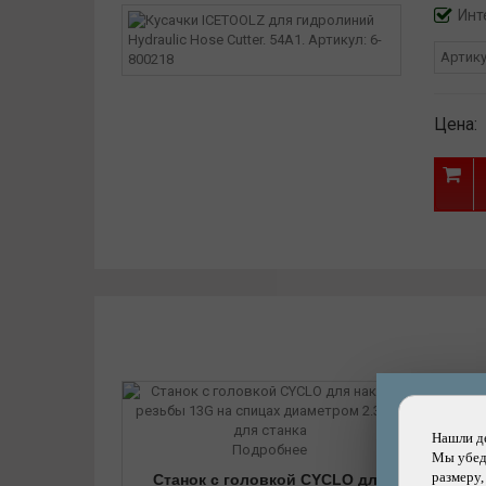
Инт
Артик
Цена:
Нашли д
Подробнее
Мы убеди
размеру,
Станок c головкой CYCLO для
Ме