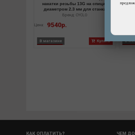
предложе
накатки резьбы 13G на спицах
резь
диаметром 2.3 мм для станка
Бренд: CYCLO
9540р.
Цена:
Цена:
В магазине
Купить
В ма
КАК ОПЛАТИТЬ?
ЧЕМ ДО