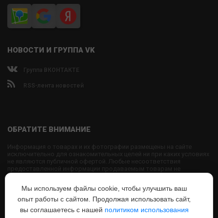
НОВОСТИ И ГРУППА VK
Группа ВКОНТАКТЕ
RSS-лента новостей
ОБРАТИТЕ ВНИМАНИЕ
Информация о товарах и их фотографии размещены на сайте
исключительно для ознакомительных целей ни при каких условиях
не являются публичной офертой. Любые несоответствия
предоставленной информации продаваемым товарам не
являются основанием для претензий, так как внешний вид и
характеристики товаров могут быть изменены производителем на
Мы используем файлы cookie, чтобы улучшить ваш
свое усмотрение.
опыт работы с сайтом. Продолжая использовать сайт,
Использование текстовых или графических материалов с сайта
запрещено без согласования с администрацией USPORTS
вы соглашаетесь с нашей
политиком использования