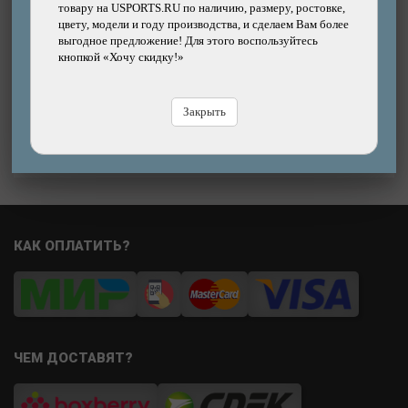
товару на USPORTS.RU по наличию, размеру, ростовке,
Бренд: SUPERB
цвету, модели и году производства, и сделаем Вам более
6210р.
14%
Цена:
Цена
выгодное предложение! Для этого воспользуйтесь
7160р.
кнопкой «Хочу скидку!»
В магазине
Купить
В
Закрыть
КАК ОПЛАТИТЬ?
ЧЕМ ДОСТАВЯТ?