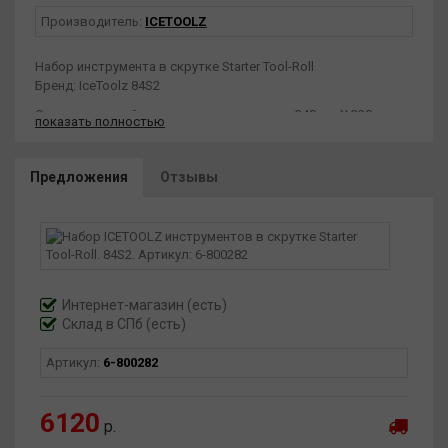
Производитель:
ICETOOLZ
Набор инструмента в скрутке Starter Tool-Roll
Бренд: IceToolz 84S2
Сворачивающийся чехол для переноски - 340 мм X 320 мм
показать полностью
2 / 2.5 / 3 / 4 / 5 / 6 шестигранный ключ
Совместимый с Shimano инструмент для цепи на 5, 6, 7, 8, 9,
10, 11 и 12 скоростей
Предложения
Отзывы
6-миллиметровая плоская отвертка с магнитным
наконечником
Отвертка Phillips № 1 с магнитным наконечником
Щетка для чистки звездочек
Набор для ремонта проколов (18 заплат, 10 мл клея, 8-
сантиметровый шланг для клапана и наждачная бумага)
Ручки для шин (3 набора)
Интернет-магазин
(есть)
Склад в СПб (есть)
Артикул:
6-800282
6120
р.