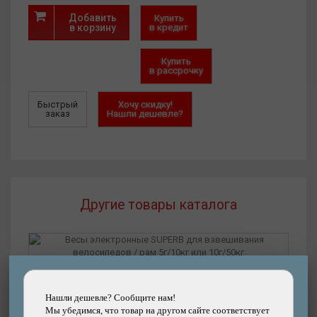
Добавить
Купить
в корзину
в кредит
Купить
в рассрочку
Быстрый
Хочу скидку!
заказ
Нашли дешевле?
Другие товары каталога
Подробнее
Весы электронные SUPERB для взвешивания
велосипедов / рам 5г/10кг или 10г/50кг
Нашли дешевле? Сообщите нам!
Мы убедимся, что товар на другом сайте соответствует