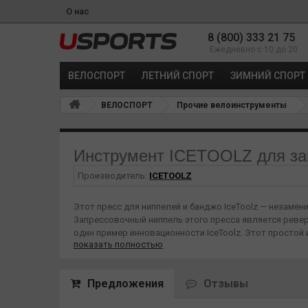
О нас
8 (800) 333 21 75
Ежедневно с 10 до 20
ВЕЛОСПОРТ
ЛЕТНИЙ СПОРТ
ЗИМНИЙ СПОРТ
ВЕЛОСПОРТ
Прочие велоинструменты
Инструмент ICETOOLZ для запр
Производитель:
ICETOOLZ
Этот пресс для ниппелей и банджо IceToolz — незаме
Запрессовочный ниппель этого пресса является реверс
один пример инновационности IceToolz. Этот простой
показать полностью
линию. Поместите трубу в специальный зажим пресса и
гидравлической трубе. Запрессовочный ниппель пресс
для ниппелей и банджо. IceToolz: выбор профессионал
Предложения
Отзывы