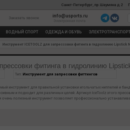
Санкт-Петербург, пр.Шаумяна д.2
info@usports.ru
Заказать звонок
Электронная почта
ВОДНЫЙ СПОРТ
ОДЕЖДА И ОБУВЬ
ЭЛЕКТРОТРАНСПОР
Инструмент ICETOOLZ для запрессовки фитинга в гидролинию Lipstick N
ессовки фитинга в гидролинию Lipstick
Тип:
Инструмент для запресовки фиттингов
нимый инструмент для правильной установки игольчатых ниппелей и ба
ивным и подходит для различных целей. Артикул IceToolz этого пресса 
 и очень полезный инструмент позволяет профессионально устанавлива
 запрессуйте, не повреждая детали, поскольку это крайне опасно в да
а имеет две стороны, подходящую для каждой задачи. Посмотрите это
ов и любителей!