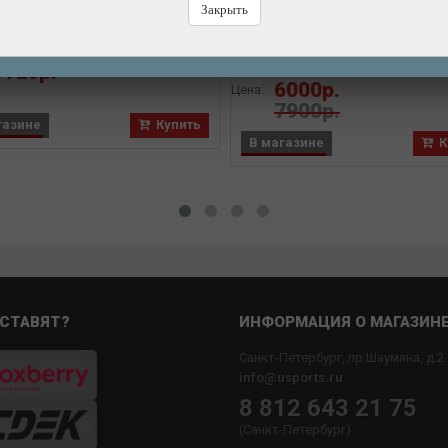
утке Starter Tool-Roll. 84S2
Ножницы CYCLO для рубаш
Закрыть
тросов с обжимом для колп
профессиональные
Бренд: ICETOOLZ
Бренд: CYCLO
6120р.
6000р.
Цена:
7900р.
газине
Купить
В магазине
К
СТАВЯТ?
ИНФОРМАЦИЯ О МАГАЗИН
Санкт-Петербург, пр.Шаумяна, д.2
info@usports.ru
8 812 643 21 75
(Санкт-Петербург)