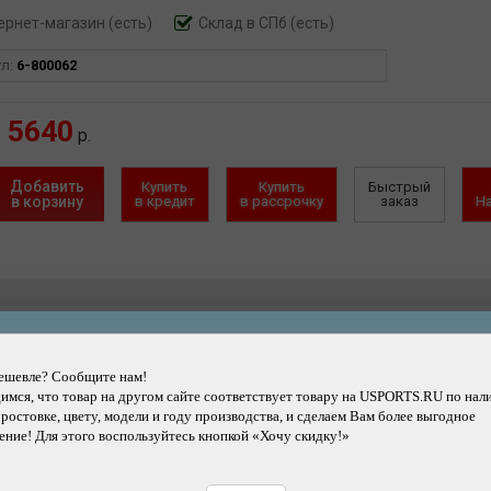
ернет-магазин
(есть)
Склад в СПб (есть)
ул:
6-800062
5640
р.
Добавить
Купить
Купить
Быстрый
в корзину
в кредит
в рассрочку
заказ
Н
Другие товары каталога
ешевле? Сообщите нам!
мся, что товар на другом сайте соответствует товару на USPORTS.RU по нал
 ростовке, цвету, модели и году производства, и сделаем Вам более выгодное
ние! Для этого воспользуйтесь кнопкой «Хочу скидку!»
Подробнее
Подробнее
р ICETOOLZ инструментов в