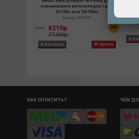
Весы электронные SUPERB для
скр
взвешивания велосипедов / рам
5г/10кг или 10г/50кг
Бренд: SUPERB
Цена:
6210р.
14%
Цена:
7160р.
В ма
В магазине
Купить
КАК ОПЛАТИТЬ?
ЧЕМ ДО