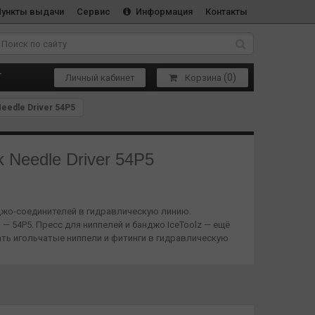
Пункты выдачи
Сервис
Информация
Контакты
(
0
)
Т
Личный кабинет
Корзина
eedle Driver 54P5
 Needle Driver 54P5
нджо-соединителей в гидравлическую линию.
— 54P5. Пресс для ниппелей и банджо IceToolz — ещё
ть игольчатые ниппели и фитинги в гидравлическую
нной работе — игольчатый ниппель может застрять в
 видео для правильного использования этого пресса