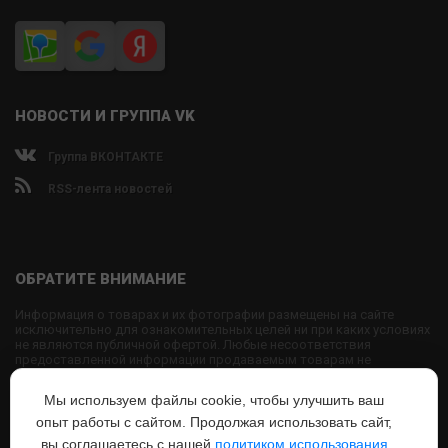
НОВОСТИ И ГРУППА VK
Группа ВКОНТАКТЕ
RSS-лента новостей
ОБРАТИТЕ ВНИМАНИЕ
Информация о товарах и их фотографии размещены на сайте
исключительно для ознакомительных целей ни при каких условиях
не являются публичной офертой. Любые несоответствия
предоставленной информации продаваемым товарам не
являются основанием для претензий, так как внешний вид и
характеристики товаров могут быть изменены производителем на
Мы используем файлы cookie, чтобы улучшить ваш
свое усмотрение.
опыт работы с сайтом. Продолжая использовать сайт,
Использование текстовых или графических материалов с сайта
запрещено без согласования с администрацией USPORTS
вы соглашаетесь с нашей
политиком использования