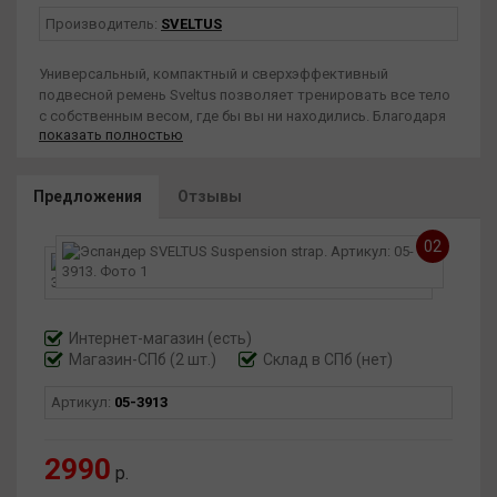
Производитель:
SVELTUS
Универсальный, компактный и сверхэффективный
подвесной ремень Sveltus позволяет тренировать все тело
с собственным весом, где бы вы ни находились. Благодаря
показать полностью
системе быстрого крепления (дверь, стена или потолок) и
регулируемым ремням, он может быть адаптирован для
любого уровня подготовки, укрепляя мышцы, повышая
Предложения
Отзывы
стабильность, координацию и функциональную силу.
Нескользящие поролоновые ручки обеспечивают
оптимальный комфорт даже во время самых интенсивных
02
тренировок. Подходит для тренировок дома или на
открытом воздухе. Для эпизодического использования.
Интернет-магазин
(есть)
Магазин-СПб (2 шт.)
Склад в СПб (нет)
Артикул:
05-3913
2990
р.