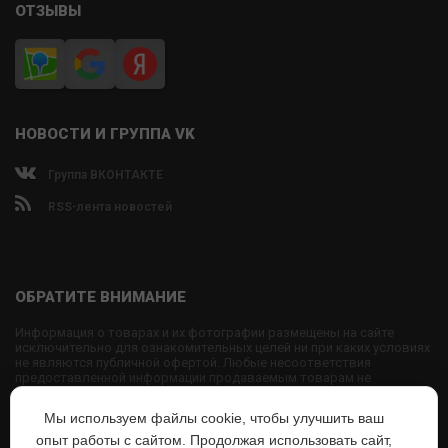
ОТЗЫВЫ
НОВОСТИ И ГРУППА VK
Группа ВКОНТАКТЕ
RSS-лента новостей
ОБРАТИТЕ ВНИМАНИЕ
Информация о товарах и их фотографии размещены на сайте
исключительно для ознакомительных целей ни при каких условиях
не являются публичной офертой. Любые несоответствия
предоставленной информации продаваемым товарам не
являются основанием для претензий, так как внешний вид и
характеристики товаров могут быть изменены производителем на
Мы используем файлы cookie, чтобы улучшить ваш
свое усмотрение.
опыт работы с сайтом. Продолжая использовать сайт,
Использование текстовых или графических материалов с сайта