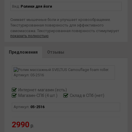
Вид:
Ролики для йоги
Снимает мышечные боли и улучшает кровообращение.
Текстурированная поверхность для эффективного
самомассажа. Текстурированная поверхность стимулирует
показать полностью
ткани перед тренировкой и способствует восстановлению
после нагрузки. Различная ширина ворса позволяет
воспроизвести ощущения, аналогичные тем, что
Предложения
Отзывы
испытывают руки массажиста.
Интернет-магазин
(есть)
Магазин-СПб (4 шт.)
Склад в СПб (нет)
Артикул:
05-2516
2990
р.