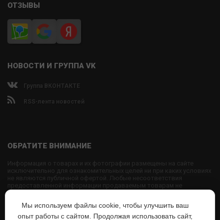
ОТЗЫВЫ
НОВОСТИ И ГРУППА VK
Группа ВКОНТАКТЕ
RSS-лента новостей
ОБРАТИТЕ ВНИМАНИЕ
Информация о товарах и их фотографии размещены на сайте
исключительно для ознакомительных целей ни при каких условиях
не являются публичной офертой. Любые несоответствия
предоставленной информации продаваемым товарам не
являются основанием для претензий, так как внешний вид и
характеристики товаров могут быть изменены производителем на
Мы используем файлы cookie, чтобы улучшить ваш
свое усмотрение.
опыт работы с сайтом. Продолжая использовать сайт,
Использование текстовых или графических материалов с сайта