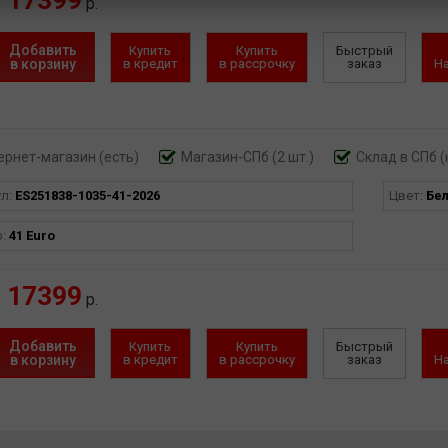
р.
Добавить
Купить
Купить
Быстрый
в корзину
в кредит
в рассрочку
заказ
Н
ернет-магазин
(есть)
Магазин-СПб (2 шт.)
Склад в СПб (
ул:
ES251838-1035-41-2026
Цвет:
Бе
р:
41 Euro
17399
р.
Добавить
Купить
Купить
Быстрый
в корзину
в кредит
в рассрочку
заказ
Н