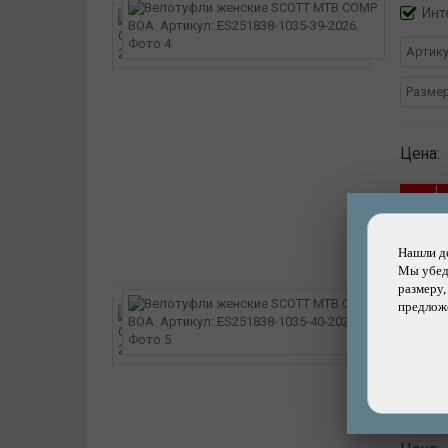
Инт
Артик
Разме
Цена:
Нашли д
Мы убеди
размеру,
предложе
Инт
Артик
Разме