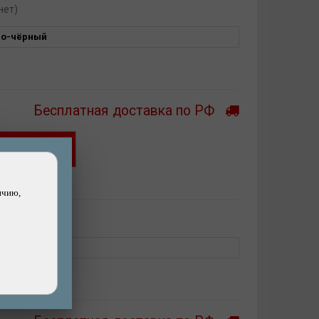
нет)
ло-чёрный
Бесплатная доставка по РФ
Хочу скидку!
ашли дешевле?
ичию,
нет)
ло-чёрный