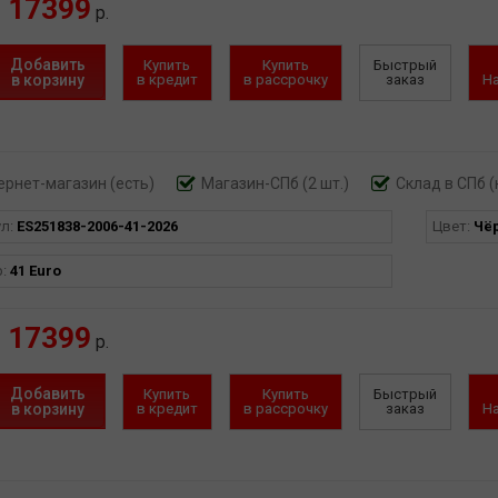
17399
р.
Добавить
Купить
Купить
Быстрый
в корзину
в кредит
в рассрочку
заказ
Н
ернет-магазин
(есть)
Магазин-СПб (2 шт.)
Склад в СПб (
ул:
ES251838-2006-41-2026
Цвет:
Чё
р:
41 Euro
17399
р.
Добавить
Купить
Купить
Быстрый
в корзину
в кредит
в рассрочку
заказ
Н