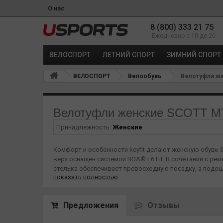
О нас
8 (800) 333 21 75
Ежедневно с 10 до 20
ВЕЛОСПОРТ
ЛЕТНИЙ СПОРТ
ЗИМНИЙ СПОРТ
ВЕЛОСПОРТ
Велообувь
Велотуфли ж
Велотуфли женские SCOTT 
Принадлежность:
Женские
Комфорт и особенности keyfit делают женскую обув
верх оснащен системой BOA® L6 Fit. В сочетании с р
стелька обеспечивает превосходную посадку, а подош
показать полностью
фантастическое сцепление и эффективную передачу эне
ОБЛАСТЬ ПРИМЕНЕНИЯ: MTB
СОСТАВ: Подошва: Нейлон / стекловолокно, резина 
Предложения
Отзывы
Верх: Синтетический полиуретан, 3D Airmesh
ЗАСТЕЖКА: BOA® Fit System L6 и ремешок анатоми