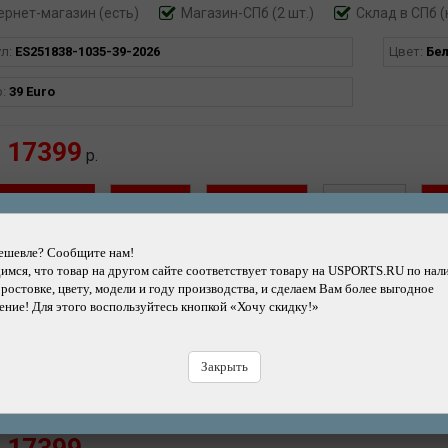
ернет-магазин
(есть)
Магазин-СПб (2 шт.)
Склад в СПб (
ул:
ES251838-1035-39-2026
Цвет:
Бе
р:
39 Euro
17399
р.
Добавить
Купить
Купить
Быстрый
в корзину
в кредит
в рассрочку
заказ
Н
ешевле? Сообщите нам!
мся, что товар на другом сайте соответствует товару на USPORTS.RU по нал
 ростовке, цвету, модели и году производства, и сделаем Вам более выгодное
ние! Для этого воспользуйтесь кнопкой «Хочу скидку!»
ернет-магазин
(есть)
Магазин-СПб (2 шт.)
Склад в СПб (
ул:
ES251838-1035-40-2026
Цвет:
Бе
Закрыть
р:
40 Euro
17399