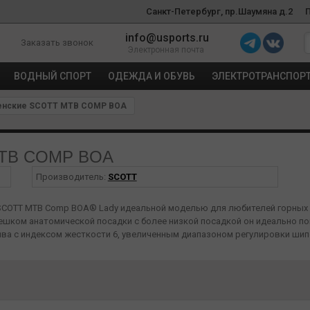
Санкт-Петербург, пр.Шаумяна д.2
info@usports.ru
Заказать звонок
Электронная почта
ВОДНЫЙ СПОРТ
ОДЕЖДА И ОБУВЬ
ЭЛЕКТРОТРАНСПОР
енские SCOTT MTB COMP BOA
MTB COMP BOA
Производитель:
SCOTT
ь SCOTT MTB Comp BOA® Lady идеальной моделью для любителей горных
емешком анатомической посадки с более низкой посадкой он идеально 
ва с индексом жесткости 6, увеличенным диапазоном регулировки шипо
ргии на педали, сохраняя при этом комфорт в течение всего дня.
Sticki / Индекс жесткости 6
ческой посадки