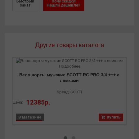
Быстрый
Хочу скидку!
заказ
Нашли дешевле?
Другие товары каталога
Подробнее
Велошорты мужские SCOTT RC PRO 3/4 +++ с
лямками
Бренд: SCOTT
12385р.
Цена:
Цена
В магазине
Купить
В