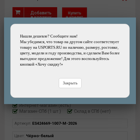
Добавить
Купить
в корзину
в кредит
Купить
Нашли дешевле? Сообщите нам!
в рассрочку
Мы убедимся, что товар на другом сайте соответствует
товару на USPORTS.RU по наличию, размеру, ростовке,
Быстрый
Хочу скидку!
цвету, модели и году производства, и сделаем Вам более
заказ
Нашли дешевле?
выгодное предложение! Для этого воспользуйтесь
кнопкой «Хочу скидку!»
Закрыть
Интернет-магазин
(есть)
Магазин-СПб (1 шт.)
Склад в СПб (нет)
Артикул:
ES424669-1007-M-2026
Цвет:
Чёрно-белый