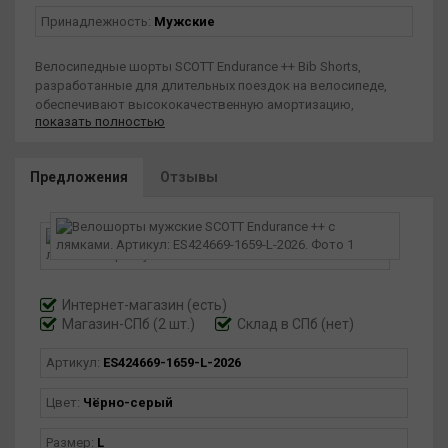
Принадлежность:
Мужские
Велосипедные шорты SCOTT Endurance ++ Bib Shorts,
разработанные для длительных поездок на велосипеде,
обеспечивают высококачественную амортизацию,
показать полностью
эргономичный крой и дышащие материалы для длительного
комфорта в дороге. Технологии DRYOxcell и DUROxpand.
Состав: верхний слой: 80% полиамид, 20% эластан, вставка:
Предложения
Отзывы
85% полиэстер, 15% эластан, вставка 2: 83% полиэстер
(переработанный), 17% эластан. Крой приталенный,
силиконовая фиксация по нижнему краю, сетчатые
подтяжки для лучшей вентиляции, памперс ++
Высокоэффективная амортизация для мужчин.
Интернет-магазин
(есть)
Магазин-СПб (2 шт.)
Склад в СПб (нет)
Артикул:
ES424669-1659-L-2026
Цвет:
Чёрно-серый
Размер:
L