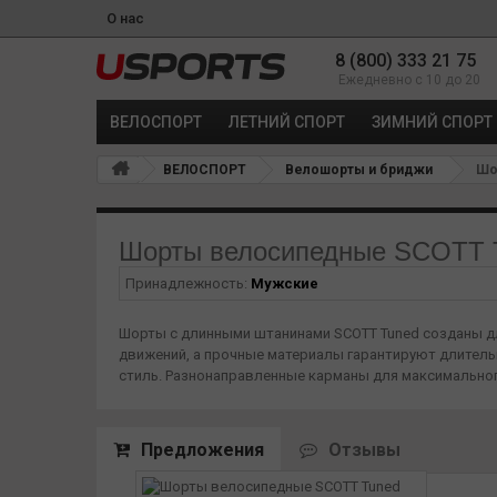
О нас
8 (800) 333 21 75
Ежедневно с 10 до 20
ВЕЛОСПОРТ
ЛЕТНИЙ СПОРТ
ЗИМНИЙ СПОРТ
ВЕЛОСПОРТ
Велошорты и бриджи
Шо
Шорты велосипедные SCOTT 
Принадлежность:
Мужские
Шорты с длинными штанинами SCOTT Tuned созданы дл
движений, а прочные материалы гарантируют длительн
стиль. Разнонаправленные карманы для максимального
Предложения
Отзывы