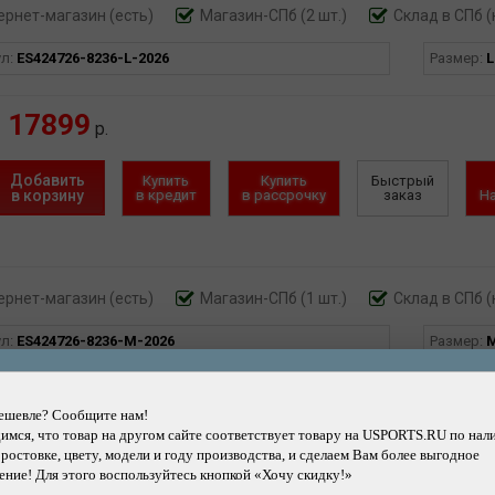
ернет-магазин
(есть)
Магазин-СПб (2 шт.)
Склад в СПб (
ул:
ES424726-8236-L-2026
Размер:
L
17899
р.
Добавить
Купить
Купить
Быстрый
в корзину
в кредит
в рассрочку
заказ
Н
ернет-магазин
(есть)
Магазин-СПб (1 шт.)
Склад в СПб (
ул:
ES424726-8236-M-2026
Размер:
17899
р.
ешевле? Сообщите нам!
мся, что товар на другом сайте соответствует товару на USPORTS.RU по нал
 ростовке, цвету, модели и году производства, и сделаем Вам более выгодное
Добавить
Купить
Купить
Быстрый
ние! Для этого воспользуйтесь кнопкой «Хочу скидку!»
в корзину
в кредит
в рассрочку
заказ
Н