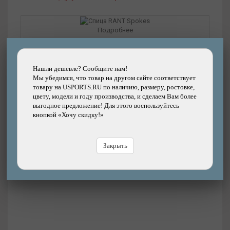
Подробнее
Спица RANT Spokes
Нашли дешевле? Сообщите нам!
Бренд: RANT
Мы убедимся, что товар на другом сайте соответствует
товару на USPORTS.RU по наличию, размеру, ростовке,
45р.
100%
Цена:
цвету, модели и году производства, и сделаем Вам более
8100р.
Цена
выгодное предложение! Для этого воспользуйтесь
В магазине
Купить
кнопкой «Хочу скидку!»
В
Закрыть