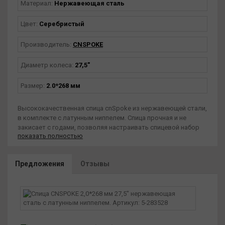
Материал:
Нержавеющая сталь
Цвет:
Серебристый
Производитель:
CNSPOKE
Диаметр колеса:
27,5"
Размер:
2.0*268 мм
Высококачественная спица cnSpoke из нержавеющей стали,
в комплекте с латунным ниппелем. Спица прочная и не
закисает с годами, позволяя настраивать спицевой набор
показать полностью
колеса в случае необходимости. Диаметр 2.0 мм, длина 268
мм, для 27.5" колес.
Предложения
Отзывы