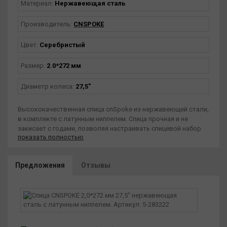
Материал:
Нержавеющая сталь
Производитель:
CNSPOKE
Цвет:
Серебристый
Размер:
2.0*272 мм
Диаметр колеса:
27,5"
Высококачественная спица cnSpoke из нержавеющей стали,
в комплекте с латунным ниппелем. Спица прочная и не
закисает с годами, позволяя настраивать спицевой набор
показать полностью
колеса в случае необходимости. Диаметр 2.0 мм, длина 272
мм, для 27.5" колес.
Предложения
Отзывы