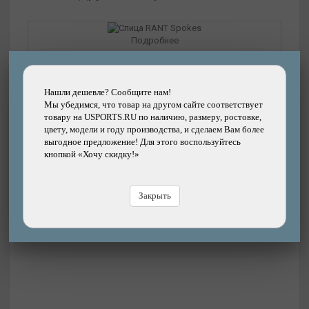
Подробнее
Спица RANT Spokes
Нашли дешевле? Сообщите нам!
Бренд: RANT
Мы убедимся, что товар на другом сайте соответствует
товару на USPORTS.RU по наличию, размеру, ростовке,
45р.
100%
Цена:
цвету, модели и году производства, и сделаем Вам более
8100р.
Цена
выгодное предложение! Для этого воспользуйтесь
В магазине
Купить
кнопкой «Хочу скидку!»
В
Закрыть