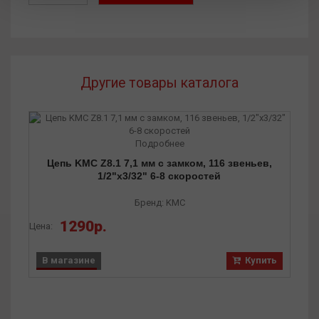
Другие товары каталога
Подробнее
Цепь KMC Z8.1 7,1 мм с замком, 116 звеньев,
1/2"x3/32" 6-8 скоростей
Бренд: KMC
1290р.
Цена:
Цена
В магазине
Купить
В