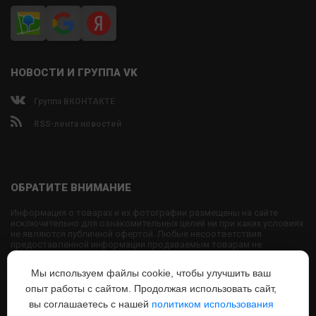
НОВОСТИ И ГРУППА VK
Группа ВКОНТАКТЕ
RSS-лента новостей
ОБРАТИТЕ ВНИМАНИЕ
Информация о товарах и их фотографии размещены на сайте
исключительно для ознакомительных целей ни при каких условиях
не являются публичной офертой. Любые несоответствия
предоставленной информации продаваемым товарам не
являются основанием для претензий, так как внешний вид и
характеристики товаров могут быть изменены производителем на
Мы используем файлы cookie, чтобы улучшить ваш
свое усмотрение.
опыт работы с сайтом. Продолжая использовать сайт,
Использование текстовых или графических материалов с сайта
запрещено без согласования с администрацией USPORTS
вы соглашаетесь с нашей
политиком использования