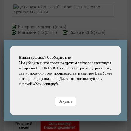
Интернет-магазин
(есть)
Магазин-СПб (5 шт.)
Склад в СПб (есть)
Артикул:
00-180379
Количество скоростей:
11 скоростей
Нашли дешевле? Сообщите нам!
Мы убедимся, что товар на другом сайте соответствует
товару на USPORTS.RU по наличию, размеру, ростовке,
2590
цвету, модели и году производства, и сделаем Вам более
р.
выгодное предложение! Для этого воспользуйтесь
кнопкой «Хочу скидку!»
Добавить
Купить
в корзину
в кредит
Закрыть
Купить
в рассрочку
Быстрый
Хочу скидку!
заказ
Нашли дешевле?