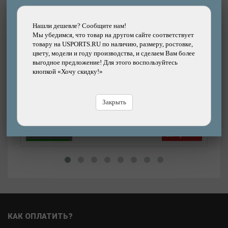
Другие товары каталога
Нашли дешевле? Сообщите нам!
Мы убедимся, что товар на другом сайте соответствует
товару на USPORTS.RU по наличию, размеру, ростовке,
Подробнее
цвету, модели и году производства, и сделаем Вам более
выгодное предложение! Для этого воспользуйтесь
Тросик тормозной HORST нержавейка,
кнопкой «Хочу скидку!»
ниппель 7х6 мм 19 жил 1,5х2000 мм
Бренд: HORST
Закрыть
130р.
32%
Цена:
Цена
190р.
В магазине
Купить
В
КАК ОПЛАТИТЬ?