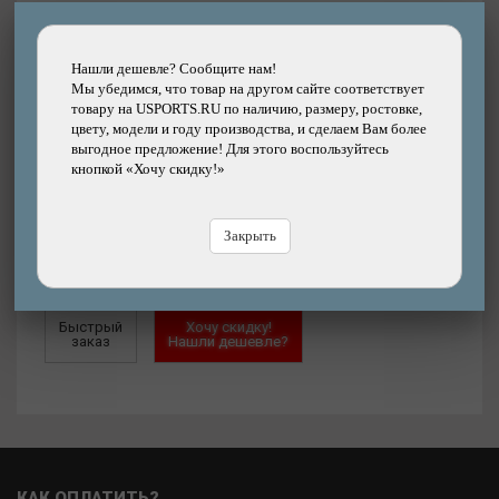
Артикул:
25-0700000143
Размер:
165-168 см
Нашли дешевле? Сообщите нам!
Мы убедимся, что товар на другом сайте соответствует
товару на USPORTS.RU по наличию, размеру, ростовке,
8870
цвету, модели и году производства, и сделаем Вам более
р.
выгодное предложение! Для этого воспользуйтесь
кнопкой «Хочу скидку!»
Добавить
Купить
в корзину
в кредит
Закрыть
Купить
в рассрочку
Быстрый
Хочу скидку!
заказ
Нашли дешевле?
КАК ОПЛАТИТЬ?