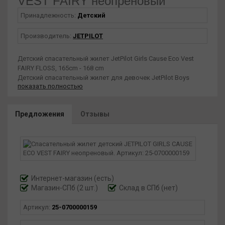
VEST FAIRY неопреновый
Принадлежность:
Детский
Производитель:
JETPILOT
Детский спасательный жилет JetPilot Girls Cause Eco Vest
FAIRY FLOSS, 165cm - 168 cm
Детский спасательный жилет для девочек JetPilot Boys
показать полностью
Cause Eco Vest — это высококачественный и прочный
спасательный жилет, разработанный специально для детей.
Изготовлен из высококачественных материалов, поэтому
Предложения
Отзывы
жилет прослужит долго и выдержит износ при частом
использовании. Его легкая и гибкая конструкция
обеспечивает свободу движений, поэтому дети могут
комфортно плавать, играть и передвигаться в воде.
Спасательный жилет оснащен несколькими надежными
ремнями и быстросъемными пряжками, обеспечивающими
плотное и надежное прилегание.
Интернет-магазин
(есть)
Магазин-СПб (2 шт.)
Склад в СПб (нет)
Артикул:
25-0700000159