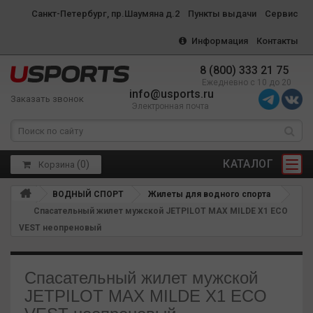
Санкт-Петербург, пр.Шаумяна д.2
Пункты выдачи
Сервис
Информация
Контакты
8 (800) 333 21 75
Ежедневно с 10 до 20
info@usports.ru
Заказать звонок
Электронная почта
КАТАЛОГ
(
0
)
Корзина
ВОДНЫЙ СПОРТ
Жилеты для водного спорта
Спасательный жилет мужской JETPILOT MAX MILDE X1 ECO
VEST неопреновый
Спасательный жилет мужской
JETPILOT MAX MILDE X1 ECO