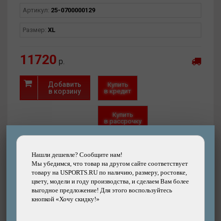
MILDE X1 универсален и подходит для множества видов
спорта, где требуется мобильность и безопасность.
Артикул:
25-0700000129
Размер:
XL
11720
р.
Добавить
Купить
в корзину
в кредит
Купить
в рассрочку
Быстрый
Хочу скидку!
заказ
Нашли дешевле?
Нашли дешевле? Сообщите нам!
Мы убедимся, что товар на другом сайте соответствует
товару на USPORTS.RU по наличию, размеру, ростовке,
цвету, модели и году производства, и сделаем Вам более
выгодное предложение! Для этого воспользуйтесь
кнопкой «Хочу скидку!»