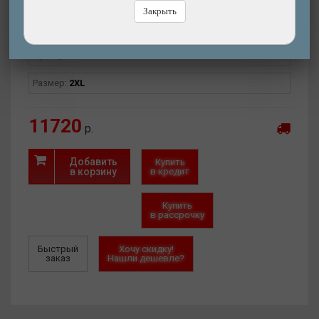
Закрыть
Интернет-магазин
(есть)
Магазин-СПб (1 шт.)
Склад в СПб (нет)
Артикул:
25-0700000116
Размер:
2XL
11720
р.
Добавить
Купить
в корзину
в кредит
Купить
в рассрочку
Быстрый
Хочу скидку!
заказ
Нашли дешевле?