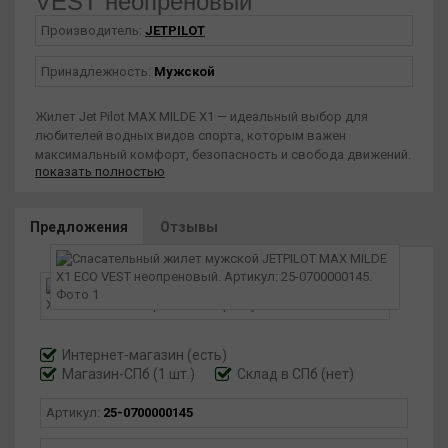
VEST неопреновый
Производитель:
JETPILOT
Принадлежность:
Мужской
Жилет Jet Pilot MAX MILDE X1 — идеальный выбор для
любителей водных видов спорта, которым важен
максимальный комфорт, безопасность и свобода движений.
показать полностью
Благодаря инновационному дизайну и передовым
технологиям этот жилет обеспечивает оптимальную защиту
при любых занятиях на воде, будь то вейкбординг,
Предложения
Отзывы
кайтсерфинг или серфинг. Жилет MAX MILDE X1 разработан
для обеспечения максимальной поддержки и защиты, не
ограничивая свободу движений, и отличается особой
лёгкостью и комфортом.
Особенности:
Первоклассная плавучесть и защита: жилет Jet Pilot MAX
Интернет-магазин
(есть)
MILDE X1 обеспечивает отличную плавучесть и надёжно
Магазин-СПб (1 шт.)
Склад в СПб (нет)
защищает вас в любой ситуации на воде. Он гарантирует
вашу безопасность и устойчивость, не ограничивая
Артикул:
25-0700000145
свободу движений.
Лёгкая конструкция: жилет очень лёгкий, что делает его