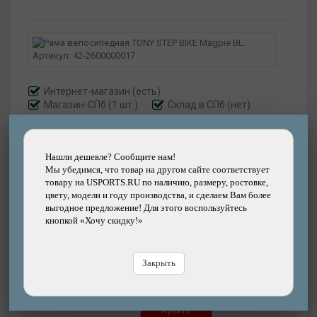
Интернет-магазин
(есть)
Магазин-СПб (1 шт.)
Склад в СПб (нет)
Артикул:
42-2600000017
Нашли дешевле? Сообщите нам!
Размер рамы:
20,8"
Мы убедимся, что товар на другом сайте соответствует
товару на USPORTS.RU по наличию, размеру, ростовке,
Цвет:
Красный
цвету, модели и году производства, и сделаем Вам более
выгодное предложение! Для этого воспользуйтесь
кнопкой «Хочу скидку!»
35900
р.
Закрыть
Добавить
Купить
в корзину
в кредит
Купить