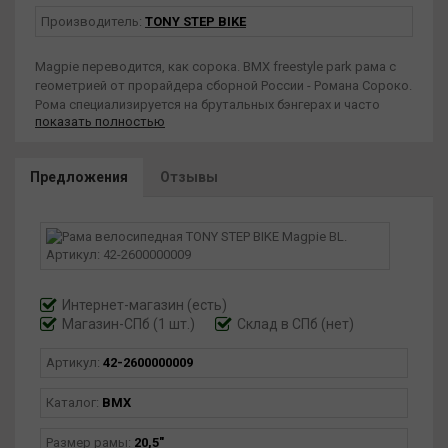
Производитель:
TONY STEP BIKE
Magpie переводится, как сорока. BMX freestyle park рама с
геометрией от прорайдера сборной России - Романа Сороко.
Рома специализируется на брутальных бэнгерах и часто
показать полностью
рискует. Его катание это не только чистые и красивые
трюки, такие как 1080 барспин и двойной бэкфлип, но и
падения с огромных амплитуд. Благодаря этим испытаниям
Предложения
Отзывы
Рома выявил все слабые места наших рам и помог их
основательно усилить. Геометрия рамы это нечто среднее
между коротким олдскулом и длинным ньюскулом.
Интернет-магазин
(есть)
Магазин-СПб (1 шт.)
Склад в СПб (нет)
Артикул:
42-2600000009
Каталог:
BMX
Размер рамы:
20,5"