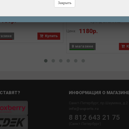
ой с битами 3/4/5/6/+/- 6-in-1
Закрыть
Y Wrench. 74A1
Набор BIKEHAND YC-27
универсальный, складно
Бренд: ICETOOLZ
шестигранники 2/2.5/3/4/5/6
1180р.
+/- отвертки, спиц.ключи 14
Бренд: BIKEHAND
2 монтировки, ключи 8/9/1
1180р.
Цена:
газине
Купить
В магазине
К
СТАВЯТ?
ИНФОРМАЦИЯ О МАГАЗИН
Санкт-Петербург, пр.Шаумяна, д.2
info@usports.ru
8 812 643 21 75
(Санкт-Петербург)