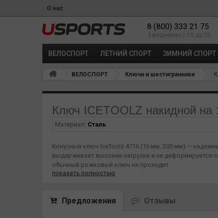
О нас
8 (800) 333 21 75
Ежедневно с 10 до 20
ВЕЛОСПОРТ
ЛЕТНИЙ СПОРТ
ЗИМНИЙ СПОРТ
ВЕЛОСПОРТ
Ключи и шестигранники
К
Ключ ICETOOLZ накидной на 
Материал:
Сталь
Конусный ключ IceToolz 4716 (16 мм, 200 мм) — наде
выдерживает высокие нагрузки и не деформируется с
обычный рожковый ключ не проходит.
показать полностью
Технические характеристики:
- Размер ключа: 16 мм.
Предложения
Отзывы
- Длина: 200 мм (обеспечивает усиленный рычаг).
- Материал: Хромомолибденовая сталь Cr-Mo.