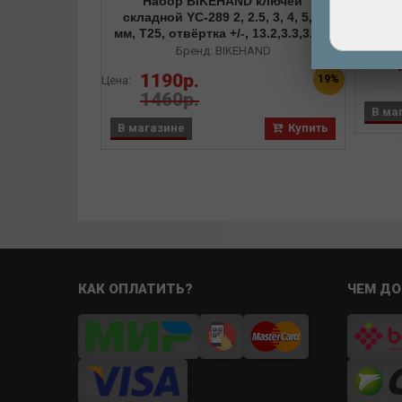
Набор BIKEHAND ключей
тройн
складной YC-289 2, 2.5, 3, 4, 5, 6
мм, T25, отвёртка +/-, 13.2,3.3,3.5 и
Mavic ключи для спиц
Бренд: BIKEHAND
Цена:
1190р.
19%
Цена:
1460р.
В ма
В магазине
Купить
КАК ОПЛАТИТЬ?
ЧЕМ ДО