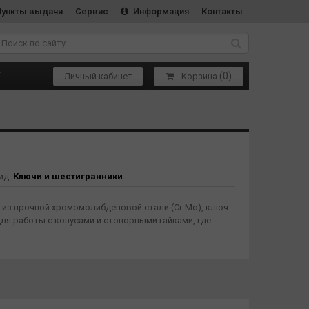
Пункты выдачи
Сервис
Информация
Контакты
(
0
)
Т
Личный кабинет
Корзина
ид:
Ключи и шестигранники
н из прочной хромомолибденовой стали (Cr-Mo), ключ
я работы с конусами и стопорными гайками, где