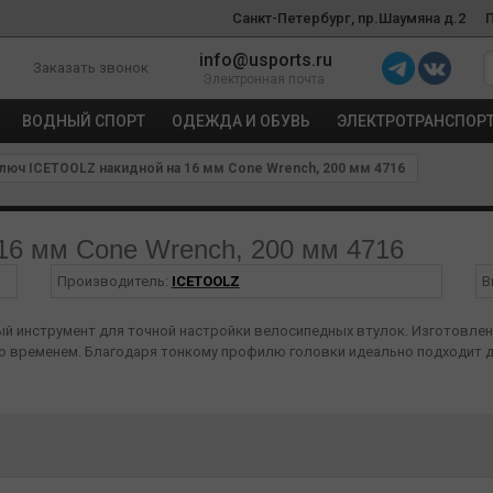
Санкт-Петербург, пр.Шаумяна д.2
info@usports.ru
Заказать звонок
Электронная почта
ВОДНЫЙ СПОРТ
ОДЕЖДА И ОБУВЬ
ЭЛЕКТРОТРАНСПОР
люч ICETOOLZ накидной на 16 мм Cone Wrench, 200 мм 4716
16 мм Cone Wrench, 200 мм 4716
Производитель:
ICETOOLZ
В
жный инструмент для точной настройки велосипедных втулок. Изготовле
о временем. Благодаря тонкому профилю головки идеально подходит дл