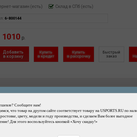
ернет-магазин
(есть)
Склад в СПб (есть)
чехол.
ул:
6-800144
ских и домашнего ремонта.
ри длительной работе.
1010
ьзования.
р.
ей гаек.
Добавить
Купить
Купить
Быстрый
едистов, механиков и мастеров, ценящих точность, долговечность и уд
в корзину
в кредит
в рассрочку
заказ
Н
оятельного обслуживания велосипеда.
Другие товары каталога
ешевле? Сообщите нам!
мся, что товар на другом сайте соответствует товару на USPORTS.RU по нал
 ростовке, цвету, модели и году производства, и сделаем Вам более выгодное
ние! Для этого воспользуйтесь кнопкой «Хочу скидку!»
Подробнее
ч ICETOOLZ шестигранный
Подробнее