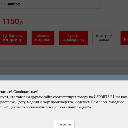
ул:
6-800152
1150
р.
Добавить
Купить
Купить
Быстрый
в корзину
в кредит
в рассрочку
заказ
Н
Другие товары каталога
ешевле? Сообщите нам!
мся, что товар на другом сайте соответствует товару на USPORTS.RU по нал
 ростовке, цвету, модели и году производства, и сделаем Вам более выгодное
Подробнее
Подробнее
ние! Для этого воспользуйтесь кнопкой «Хочу скидку!»
ч ICETOOLZ шестигранный
Ключ ICETOOLZ для педа
ной с битами Perfect Tool for
Offset 15 мм Pedal Wrench.
In-Line Skate. 74B1
Закрыть
Бренд: ICETOOLZ
Бренд: ICETOOLZ