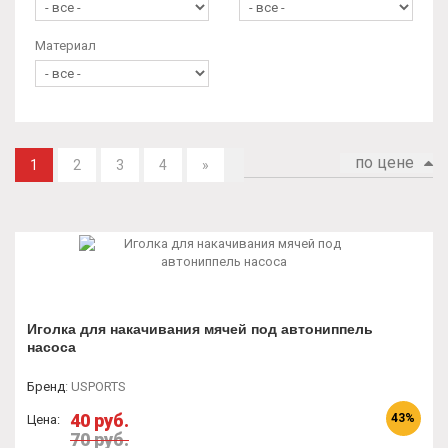
Материал
по цене
1
2
3
4
»
Иголка для накачивания мячей под автониппель
насоса
Бренд
:
USPORTS
40 руб.
43%
Цена:
70 руб.