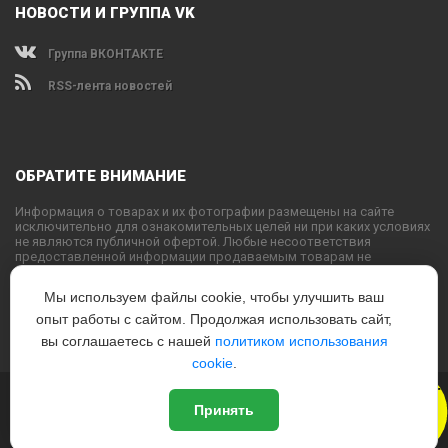
НОВОСТИ И ГРУППА VK
Группа ВКОНТАКТЕ
RSS-лента новостей
ОБРАТИТЕ ВНИМАНИЕ
Информация о товарах и их фотографии размещены на сайте
исключительно для ознакомительных целей ни при каких условиях
не являются публичной офертой. Любые несоответствия
предоставленной информации продаваемым товарам не
являются основанием для претензий, так как внешний вид и
характеристики товаров могут быть изменены производителем на
Мы используем файлы cookie, чтобы улучшить ваш
свое усмотрение.
опыт работы с сайтом. Продолжая использовать сайт,
Использование текстовых или графических материалов с сайта
запрещено без согласования с администрацией USPORTS
вы соглашаетесь с нашей
политиком использования
cookie
.
Новый
© 2022
www.USPORTS.ru
Принять
Политика конфиденциальности
|
Способы оплаты
|
Способы
Дизайн
доставки