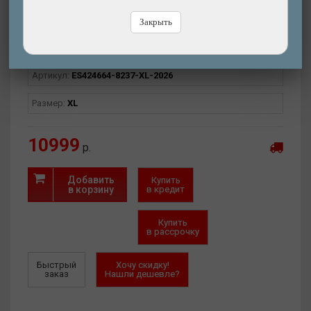
Закрыть
Интернет-магазин
(есть)
Магазин-СПб (2 шт.)
Склад в СПб (нет)
Артикул:
ES424664-8237-XL-2026
Размер:
XL
10999
р.
Добавить
Купить
в корзину
в кредит
Купить
в рассрочку
Быстрый
Хочу скидку!
заказ
Нашли дешевле?