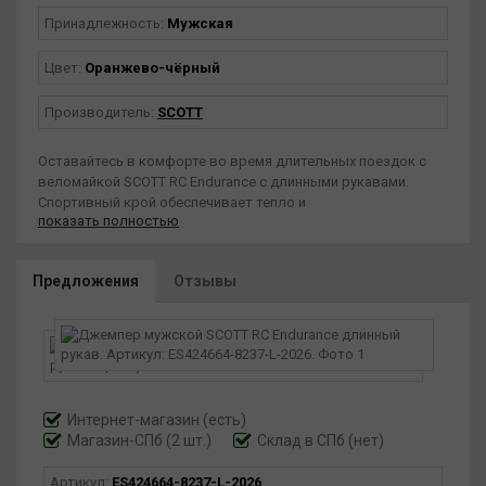
Принадлежность:
Мужская
Цвет:
Оранжево-чёрный
Производитель:
SCOTT
Оставайтесь в комфорте во время длительных поездок с
веломайкой SCOTT RC Endurance с длинными рукавами.
Спортивный крой обеспечивает тепло и
показать полностью
воздухопроницаемость, что делает ее идеальной для
длительных велопрогулок в различных условиях.
Технологии DRYOxcell и DUROxpand, 100% полиэстер,
Предложения
Отзывы
спортивный крой, полноразмерная полуавтоматическая
молния, удлиненные рукава, силиконовая окантовка по
нижнему краю, 3 задних кармана, сезонный дизайн RC.
Интернет-магазин
(есть)
Магазин-СПб (2 шт.)
Склад в СПб (нет)
Артикул:
ES424664-8237-L-2026