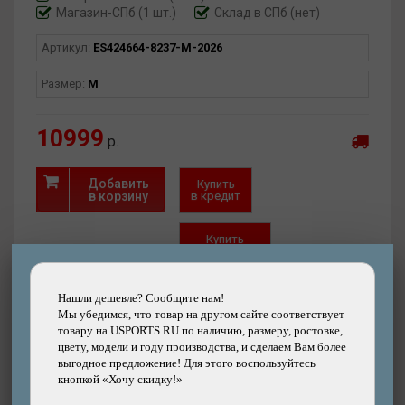
Магазин-СПб (1 шт.)
Склад в СПб (нет)
Артикул:
ES424664-8237-M-2026
Размер:
M
10999
р.
Добавить
Купить
в корзину
в кредит
Купить
в рассрочку
Быстрый
Хочу скидку!
Нашли дешевле? Сообщите нам!
заказ
Нашли дешевле?
Мы убедимся, что товар на другом сайте соответствует
товару на USPORTS.RU по наличию, размеру, ростовке,
цвету, модели и году производства, и сделаем Вам более
выгодное предложение! Для этого воспользуйтесь
кнопкой «Хочу скидку!»