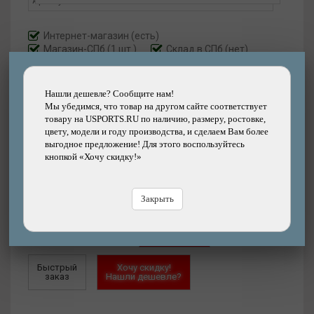
Интернет-магазин
(есть)
Магазин-СПб (1 шт.)
Склад в СПб (нет)
Артикул:
ES424646-0001-XL-2026
Нашли дешевле? Сообщите нам!
Размер:
XL
Мы убедимся, что товар на другом сайте соответствует
товару на USPORTS.RU по наличию, размеру, ростовке,
цвету, модели и году производства, и сделаем Вам более
15099
выгодное предложение! Для этого воспользуйтесь
р.
кнопкой «Хочу скидку!»
Добавить
Купить
в корзину
в кредит
Закрыть
Купить
в рассрочку
Быстрый
Хочу скидку!
заказ
Нашли дешевле?