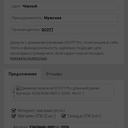
Цвет:
Чёрный
Принадлежность:
Мужская
Производитель:
SCOTT
Джерси с длинными рукавами SCOTT Pro, сочетающее в себе
тепло и функциональность, идеально подходит для
прохладных тренировок. Благодаря тонкой посадке,
показать полностью
уменьшающей сопротивление, она обеспечивает
эффективную езду в переменных условиях. Технологии
DRYOxcell и DUROxpand Состав: 100 % полиэстер
Предложения
Отзывы
(переработанный) + 87 % полиэстер (переработанный), 13 %
эластан. Слим. Минималистичный дизайн, стиль тканевых
блоков, мягкие и дышащие ткани обеспечат вам комфорт в
любых условиях. 3 задних кармана, полуавтоматическая
передняя молния Vislon® во всю длину. Силиконовый
захват для нижней кромки.
Интернет-магазин
(есть)
Магазин-СПб (2 шт.)
Склад в СПб (нет)
Артикул:
ES424646-0001-L-2026