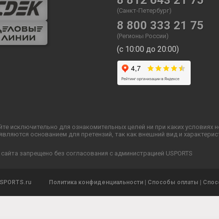
8 812 643 21 75
(Санкт-Петербург)
8 800 333 21 75
(Регионы России)
(с 10:00 до 20:00)
йте исключительно для ознакомительных целей ни при каких условиях 
ляются основанием для претензий, так как внешний вид и характерис
 сайта запрещено без согласования с администрацией USPORTS
SPORTS.ru
Политика конфиденциальности
|
Способы оплаты
|
Спос