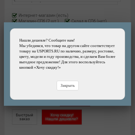
Интернет-магазин
(есть)
Магазин-СПб (2 шт.)
Склад в СПб (нет)
Артикул:
30E1417.1.1S
Нашли дешевле? Сообщите нам!
Размер:
S
Мы убедимся, что товар на другом сайте соответствует
товару на USPORTS.RU по наличию, размеру, ростовке,
цвету, модели и году производства, и сделаем Вам более
2180
выгодное предложение! Для этого воспользуйтесь
р.
кнопкой «Хочу скидку!»
Добавить
Купить
в корзину
в кредит
Закрыть
Купить
в рассрочку
Быстрый
Хочу скидку!
заказ
Нашли дешевле?