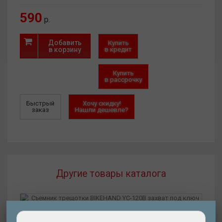
590
р.
Добавить
Купить
в корзину
в кредит
Купить
в рассрочку
Быстрый
Хочу скидку!
заказ
Нашли дешевле?
Другие товары каталога
Подробнее