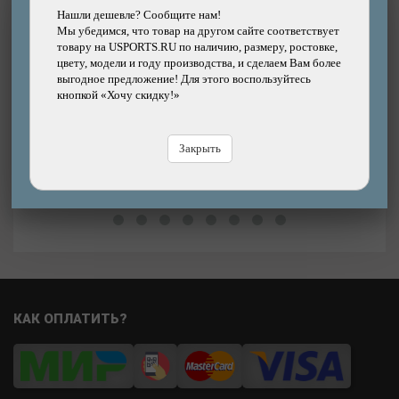
Съемник трещотки BIKEHAND YC-120B захват
Нашли дешевле? Сообщите нам!
под ключ 21 мм
Мы убедимся, что товар на другом сайте соответствует
д
товару на USPORTS.RU по наличию, размеру, ростовке,
цвету, модели и году производства, и сделаем Вам более
Бренд: BIKEHAND
выгодное предложение! Для этого воспользуйтесь
700р.
2%
Цена:
кнопкой «Хочу скидку!»
710р.
Цена
В магазине
Купить
Закрыть
В
КАК ОПЛАТИТЬ?