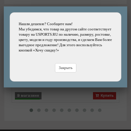
Другие товары каталога
Нашли дешевле? Сообщите нам!
Мы убедимся, что товар на другом сайте соответствует
товару на USPORTS.RU по наличию, размеру, ростовке,
цвету, модели и году производства, и сделаем Вам более
выгодное предложение! Для этого воспользуйтесь
Подробнее
кнопкой «Хочу скидку!»
Удлинитель штока вилки KENLI внешний 1
В
1/8" (28,6мм) алюминиевый, 115 мм
Закрыть
Бренд: KENLI
1390р.
Цена:
Цена
В магазине
Купить
В