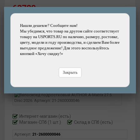
63780
р.
Добавить
Купить
Нашли дешевле? Сообщите нам!
в корзину
в кредит
Мы убедимся, что товар на другом сайте соответствует
товару на USPORTS.RU по наличию, размеру, ростовке,
цвету, модели и году производства, и сделаем Вам более
Купить
в рассрочку
выгодное предложение! Для этого воспользуйтесь
кнопкой «Хочу скидку!»
Быстрый
Хочу скидку!
заказ
Нашли дешевле?
Закрыть
Интернет-магазин
(есть)
Магазин-СПб (1 шт.)
Склад в СПб (есть)
Артикул:
21-2600000046