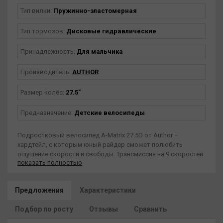
Тип вилки:
Пружинно-эластомерная
Тип тормозов:
Дисковые гидравлические
Принадлежность:
Для мальчика
Производитель:
AUTHOR
Размер колёс:
27.5"
Предназначение:
Детские велосипеды
Подростковый велосипед A-Matrix 27.5D от Author –
хардтейл, с которым юный райдер сможет полюбить
ощущение скорости и свободы. Трансмиссия на 9 скоростей
показать полностью
Shimano и 27.5-дюймовые колеса, а также легкая
алюминиевая рама обеспечат быстрый динамичный разгон
на местности с любым рельефом. А быстро остановиться
Предложения
Характеристики
помогут дисковые тормоза Tektro. Амортизационная вилка с
ходом 80 мм отвечает за сохранение плавности движения
Подбор по росту
Отзывы
Сравнить
при катании по плохому асфальту, брусчатке или грунтовке.
Подростковый хардтейл начального класса Автор А-