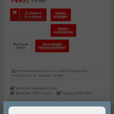
1490
1790
р.
Добавить
Купить
в корзину
в кредит
Купить
в рассрочку
Быстрый
Хочу скидку!
заказ
Нашли дешевле?
Интернет-магазин
(есть)
Магазин-СПб (>5 шт.)
Склад в СПб (нет)
Артикул:
05-0961