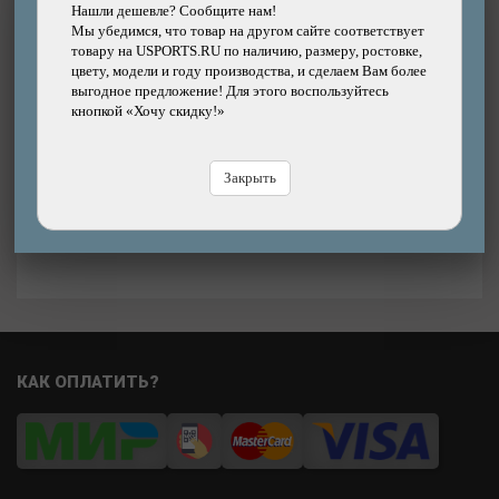
1790
Нашли дешевле? Сообщите нам!
р.
Мы убедимся, что товар на другом сайте соответствует
товару на USPORTS.RU по наличию, размеру, ростовке,
цвету, модели и году производства, и сделаем Вам более
Добавить
Купить
в корзину
в кредит
выгодное предложение! Для этого воспользуйтесь
кнопкой «Хочу скидку!»
Купить
в рассрочку
Закрыть
Быстрый
Хочу скидку!
заказ
Нашли дешевле?
КАК ОПЛАТИТЬ?