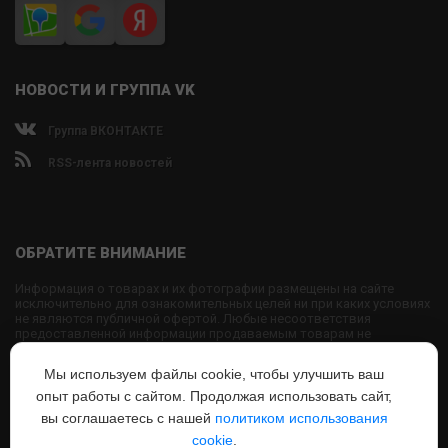
НОВОСТИ И ГРУППА VK
Группа ВКОНТАКТЕ
RSS-лента новостей
ОБРАТИТЕ ВНИМАНИЕ
Информация о товарах и их фотографии размещены на сайте
исключительно для ознакомительных целей ни при каких условиях
не являются публичной офертой. Любые несоответствия
предоставленной информации продаваемым товарам не
являются основанием для претензий, так как внешний вид и
характеристики товаров могут быть изменены производителем на
Мы используем файлы cookie, чтобы улучшить ваш
свое усмотрение.
опыт работы с сайтом. Продолжая использовать сайт,
Использование текстовых или графических материалов с сайта
запрещено без согласования с администрацией USPORTS
вы соглашаетесь с нашей
политиком использования
cookie
.