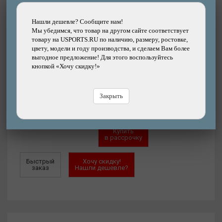
Магазин-СПб (2 шт.)
Склад в СПб (есть)
Нашли дешевле? Сообщите нам!
Артикул:
03-002517
Мы убедимся, что товар на другом сайте соответствует
товару на USPORTS.RU по наличию, размеру, ростовке,
Цвет:
Золотой
цвету, модели и году производства, и сделаем Вам более
выгодное предложение! Для этого воспользуйтесь
кнопкой «Хочу скидку!»
8990
р.
Закрыть
Добавить
Купить
в корзину
в кредит
Купить
в рассрочку
Быстрый
Хочу скидку!
заказ
Нашли дешевле?