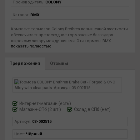
Производитель:
COLONY
Каталог:
BMX
Комплект тормозов Colony Brethren повышенной жесткости
обеспечивает превосходное торможение благодаря
широкому зазору между шинами. Эти тормоза BMX
показать полностью
подходят как для переднего, так и для заднего велосипеда.
Доступны в различных стильных цветах, подходящих под
вашу комплекцию.
Предложения
Отзывы
Обновленная конструкция тормозов Brethren теперь с
увеличенным зазором между шинами.
Повышенная жесткость обеспечивает превосходное
торможение.
Повышенная мощность и эффективность торможения.
Подходит как для передних, так и для задних тормозов.
Поставляется с мягкими прозрачными тормозными
Интернет-магазин
(есть)
колодками и цветным держателем троса.
Магазин-СПб (2 шт.)
Склад в СПб (нет)
Вес: 185 граммов.
Артикул:
03-002515
Цвет:
Чёрный