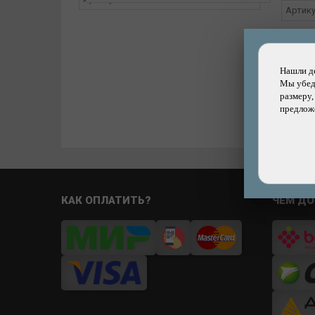
Артик
Цена:
Нашли д
Мы убеди
размеру,
предложе
КАК ОПЛАТИТЬ?
ЧЕМ ДО