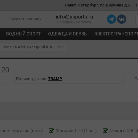
Санкт-Петербург, пр.Шаумяна д.2
info@usports.ru
Заказать звонок
Электронная почта
ВОДНЫЙ СПОРТ
ОДЕЖДА И ОБУВЬ
ЭЛЕКТРОТРАНСПОР
Стол TRAMP складной ROLL-120
120
Производитель:
TRAMP
Т
ернет-магазин
(есть)
Магазин-СПб (1 шт.)
Склад в СПб (