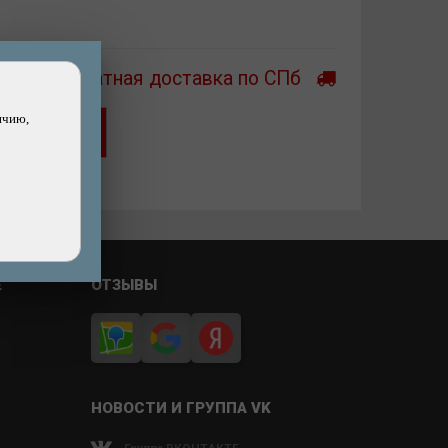
Бесплатная доставка по СПб
ичию,
Хочу скидку!
ашли дешевле?
Е
ОТЗЫВЫ
НОВОСТИ И ГРУППА VK