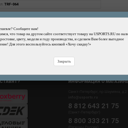
ул:
TRF-064
11860
р.
ешевле? Сообщите нам!
мся, что товар на другом сайте соответствует товару на USPORTS.RU по нал
Добавить
Купить
Купить
Быстрый
 ростовке, цвету, модели и году производства, и сделаем Вам более выгодное
в корзину
в кредит
в рассрочку
заказ
Н
ние! Для этого воспользуйтесь кнопкой «Хочу скидку!»
Закрыть
СТАВЯТ?
ИНФОРМАЦИЯ О МАГАЗИН
Санкт-Петербург, пр.Шаумяна, д.2
info@usports.ru
8 812 643 21 75
(Санкт-Петербург)
8 800 333 21 75
(Регионы России)