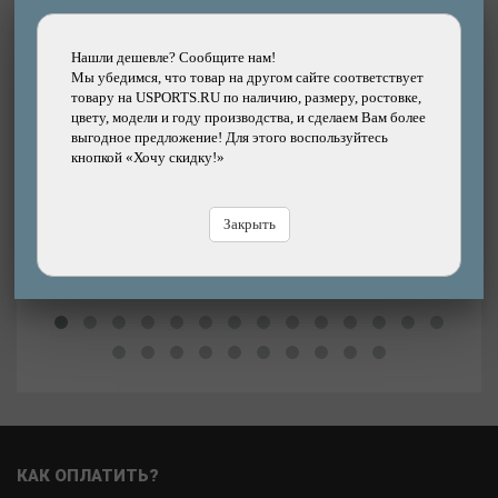
Нашли дешевле? Сообщите нам!
Мы убедимся, что товар на другом сайте соответствует
Подробнее
товару на USPORTS.RU по наличию, размеру, ростовке,
Спица CNSPOKE 2,0*289 мм 28" оцинкованная
С
цвету, модели и году производства, и сделаем Вам более
сталь с оцинкованным ниппелем
выгодное предложение! Для этого воспользуйтесь
кнопкой «Хочу скидку!»
Бренд: CNSPOKE
20р.
Цена:
Цена
Закрыть
В магазине
Купить
В
КАК ОПЛАТИТЬ?