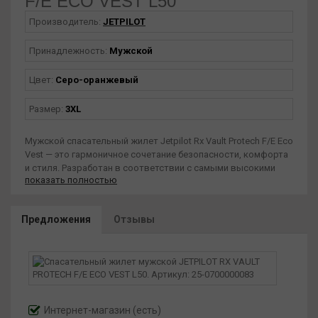
F/E ECO VEST L50
Производитель:
JETPILOT
Принадлежность:
Мужской
Цвет:
Серо-оранжевый
Размер:
3XL
Мужской спасательный жилет Jetpilot Rx Vault Protech F/E Eco
Vest — это гармоничное сочетание безопасности, комфорта
и стиля. Разработан в соответствии с самыми высокими
показать полностью
стандартами качества и гарантирует вашу безопасность на
воде.
Предложения
Отзывы
Интернет-магазин
(есть)