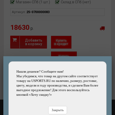
Магазин-СПб (1 шт.)
Склад в СПб (нет)
Артикул:
25-0700000083
18630
р.
Добавить
Купить
в корзину
в кредит
Купить
в рассрочку
Нашли дешевле? Сообщите нам!
Быстрый
Хочу скидку!
заказ
Нашли дешевле?
Мы убедимся, что товар на другом сайте соответствует
товару на USPORTS.RU по наличию, размеру, ростовке,
цвету, модели и году производства, и сделаем Вам более
выгодное предложение! Для этого воспользуйтесь
кнопкой «Хочу скидку!»
Закрыть
КАК ОПЛАТИТЬ?