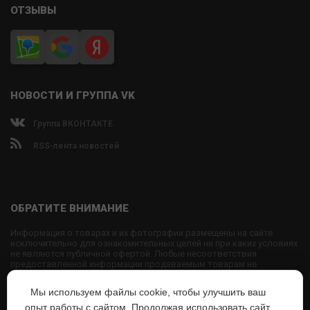
ОТЗЫВЫ
НОВОСТИ И ГРУППА VK
Группа ВКОНТАКТЕ
RSS-лента новостей
ОБРАТИТЕ ВНИМАНИЕ
Информация о товарах и их фотографии размещены на сайте
исключительно для ознакомительных целей ни при каких условиях
не являются публичной офертой. Любые несоответствия
предоставленной информации продаваемым товарам не
являются основанием для претензий, так как внешний вид и
характеристики товаров могут быть изменены производителем на
Мы используем файлы cookie, чтобы улучшить ваш
свое усмотрение.
опыт работы с сайтом. Продолжая использовать сайт,