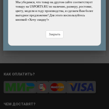
Сиденье-кресло детское AUTHOR Koari CFS
Мы убедимся, что товар на другом сайте соответствует
412x667x574 мм, на задний багажник, до 25 кг
товару на USPORTS.RU по наличию, размеру, ростовке,
цвету, модели и году производства, и сделаем Вам более
выгодное предложение! Для этого воспользуйтесь
Бренд: AUTHOR
кнопкой «Хочу скидку!»
10130р.
Цена:
Цена
Закрыть
В магазине
Купить
В
КАК ОПЛАТИТЬ?
ЧЕМ ДОСТАВЯТ?