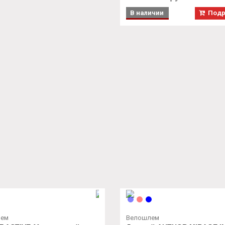
В наличии
Подр
лем
Велошлем