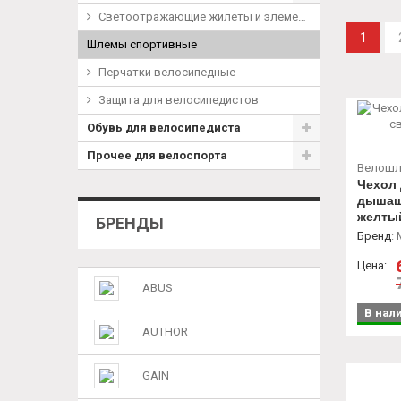
Светоотражающие жилеты и элементы
1
Шлемы спортивные
Перчатки велосипедные
Защита для велосипедистов
Обувь для велосипедиста
Прочее для велоспорта
Велош
Чехол
дышащ
желты
БРЕНДЫ
Бренд
:
Цена:
ABUS
В нал
AUTHOR
GAIN