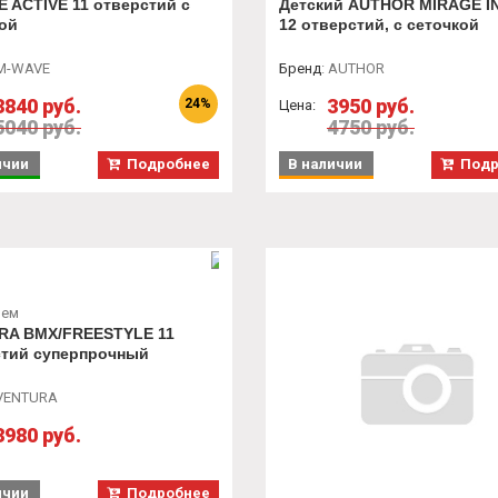
 ACTIVE 11 отверстий с
Детский AUTHOR MIRAGE 
ой
12 отверстий, с сеточкой
M-WAVE
Бренд
:
AUTHOR
3840 руб.
3950 руб.
24%
Цена:
5040 руб.
4750 руб.
ичии
Подробнее
В наличии
Подр
лем
RA ВМХ/FREESTYLE 11
стий суперпрочный
VENTURA
3980 руб.
ичии
Подробнее