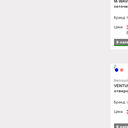
M-WAVE
сеточк
Бренд
:
Цена:
В нал
Велош
VENTU
отвер
Бренд
:
Цена:
В нал