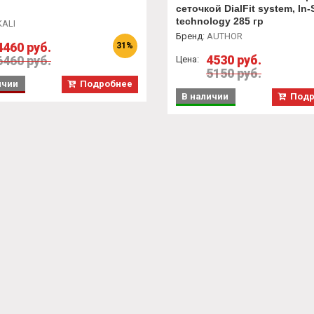
сеточкой DialFit system, In-
technology 285 гр
ALI
Бренд
:
AUTHOR
4460 руб.
31%
4530 руб.
6460 руб.
Цена:
5150 руб.
ичии
Подробнее
В наличии
Подр