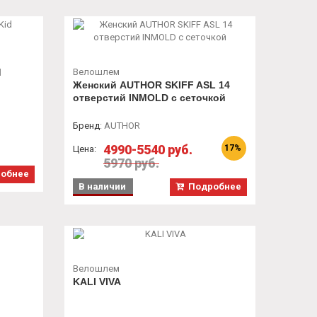
d
Велошлем
Женский AUTHOR SKIFF ASL 14
отверстий INMOLD с сеточкой
Бренд
:
AUTHOR
4990-5540 руб.
17%
Цена:
5970 руб.
обнее
В наличии
Подробнее
Велошлем
KALI VIVA