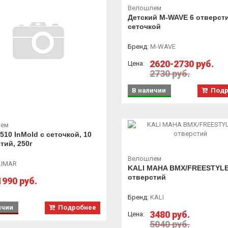
Велошлем
Детский M-WAVE 6 отверст
сеточкой
Бренд
:
M-WAVE
2620-2730 руб.
Цена:
2730 руб.
В наличии
Подр
лем
510 InMold с сеточкой, 10
тий, 250г
Велошлем
LIMAR
KALI MAHA BMX/FREESTYLE
отверстий
1990 руб.
Бренд
:
KALI
ичии
Подробнее
3480 руб.
Цена:
5040 руб.