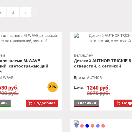
2
3
»
лем
Велошлем
 для шлема M-WAVE
Детский AUTHOR TRICKIE 8
ий, светоотражающий,
отверстий, с сеточкой
й
M-WAVE
Бренд
:
AUTHOR
630 руб.
1240 руб.
21%
Цена:
790 руб.
2070 руб.
ичии
Подробнее
В наличии
Подр