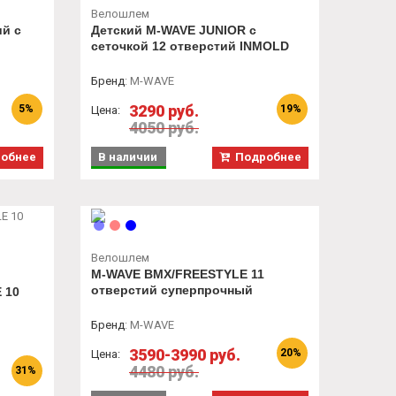
Велошлем
ий с
Детский M-WAVE JUNIOR с
сеточкой 12 отверстий INMOLD
Бренд
:
M-WAVE
3290 руб.
5%
19%
Цена:
4050 руб.
обнее
В наличии
Подробнее
Велошлем
M-WAVE ВМХ/FREESTYLE 11
отверстий суперпрочный
 10
Бренд
:
M-WAVE
3590-3990 руб.
20%
Цена:
4480 руб.
31%