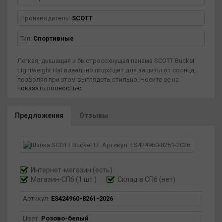
Производитель:
SCOTT
Тип:
Спортивные
Легкая, дышащая и быстросохнущая панама SCOTT Bucket
Lightweight Hat идеально подходит для защиты от солнца,
позволяя при этом выглядеть стильно. Носите ее на
показать полностью
природе или в городе, и она дополнит ваш образ. Состав:
верхний слой: 89% полиэстер (переработанный), 11%
эластан, второй слой: 100% полиэстер. Легкая дышащая
Предложения
Отзывы
быстросохнущая, один размер, приблизительный вес 100
г
рамм.
Интернет-магазин
(есть)
Магазин-СПб (1 шт.)
Склад в СПб (нет)
Артикул:
ES424960-8261-2026
Цвет:
Розово-белый