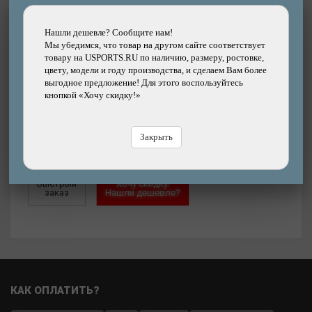
Цвет:
Серо-синий
Нашли дешевле? Сообщите нам!
Мы убедимся, что товар на другом сайте соответствует
5299
товару на USPORTS.RU по наличию, размеру, ростовке,
р.
цвету, модели и году производства, и сделаем Вам более
выгодное предложение! Для этого воспользуйтесь
кнопкой «Хочу скидку!»
Добавить
Купить
в корзину
в кредит
Закрыть
Купить
в рассрочку
Быстрый
Хочу скидку!
заказ
Нашли дешевле?
КАК ОПЛАТИТЬ?