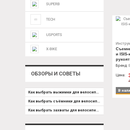
SUPERB
TECH
USPORTS
Инстру
Съемн
X-BIKE
и ISIS
рукоят
Бренд
:
ОБЗОРЫ И СОВЕТЫ
Цена:
В нал
Как выбрать выжимки для велосипеда
Как выбрать съёмники для велосипеда
Как выбрать захваты для велосипедов