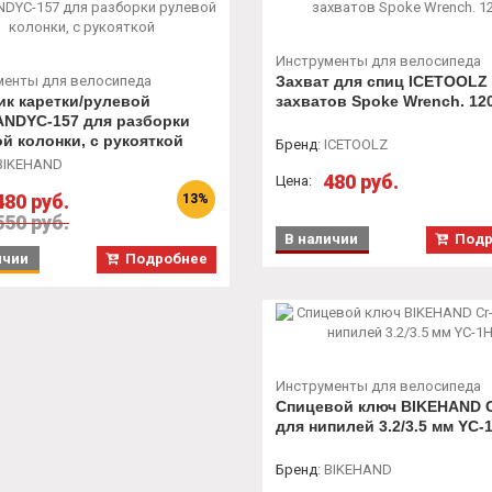
Инструменты для велосипеда
менты для велосипеда
Захват для спиц ICETOOLZ 
к каретки/рулевой
захватов Spoke Wrench. 12
ANDYC-157 для разборки
й колонки, с рукояткой
Бренд
:
ICETOOLZ
BIKEHAND
480 руб.
Цена:
480 руб.
13%
550 руб.
В наличии
Подр
ичии
Подробнее
Инструменты для велосипеда
Спицевой ключ BIKEHAND 
для нипилей 3.2/3.5 мм YC-
Бренд
:
BIKEHAND