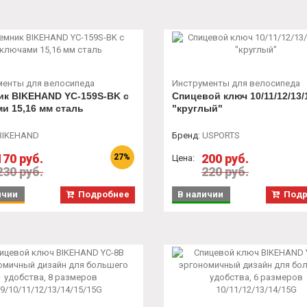
менты для велосипеда
Инструменты для велосипеда
ик BIKEHAND YC-159S-BK с
Спицевой ключ 10/11/12/13/
и 15,16 мм сталь
"круглый"
BIKEHAND
Бренд
:
USPORTS
170 руб.
200 руб.
27%
Цена:
230 руб.
220 руб.
ичии
Подробнее
В наличии
Подр