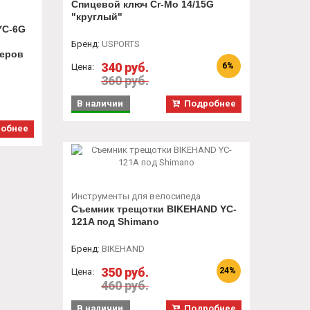
Спицевой ключ Cr-Mo 14/15G
"круглый"
YC-6G
Бренд
:
USPORTS
меров
340 руб.
6%
Цена:
360 руб.
В наличии
Подробнее
обнее
Инструменты для велосипеда
Съемник трещотки BIKEHAND YC-
121A под Shimano
Бренд
:
BIKEHAND
350 руб.
24%
Цена:
460 руб.
В наличии
Подробнее