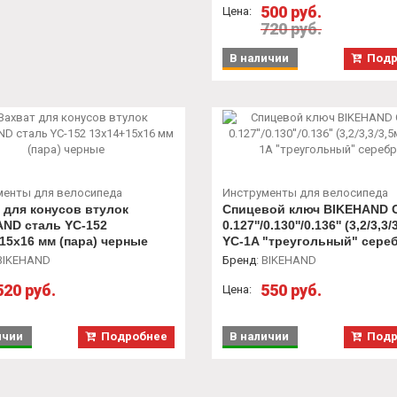
500 руб.
Цена:
720 руб.
В наличии
Подр
менты для велосипеда
Инструменты для велосипеда
 для конусов втулок
Спицевой ключ BIKEHAND 
ND сталь YC-152
0.127''/0.130''/0.136'' (3,2/3,3
15х16 мм (пара) черные
YC-1A "трeугольный" сере
BIKEHAND
Бренд
:
BIKEHAND
520 руб.
550 руб.
Цена:
ичии
Подробнее
В наличии
Подр