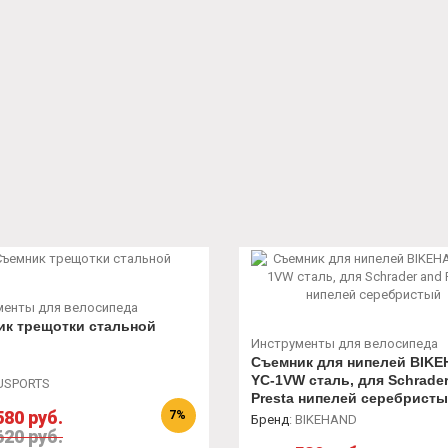
менты для велосипеда
ик трещотки стальной
Инструменты для велосипеда
Съемник для нипелей BIK
YC-1VW сталь, для Schrade
USPORTS
Presta нипелей серебрист
580 руб.
7%
Бренд
:
BIKEHAND
620 руб.