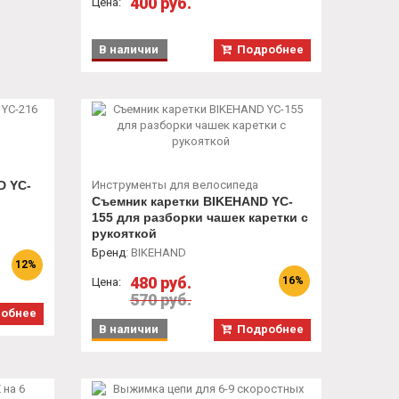
400 руб.
Цена:
В наличии
Подробнее
D YC-
Инструменты для велосипеда
Съемник каретки BIKEHAND YC-
155 для разборки чашек каретки с
рукояткой
Бренд
:
BIKEHAND
12%
480 руб.
16%
Цена:
570 руб.
обнее
В наличии
Подробнее