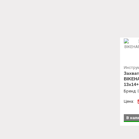
Инстру
Захват
BIKEHA
13х14+
Бренд
:
Цена:
В нал