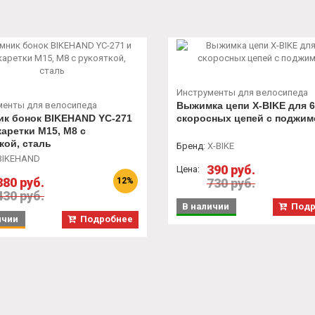
Инструменты для велосипеда
менты для велосипеда
Выжимка цепи X-BIKE для 6
ик бонок BIKEHAND YC-271
скоросных цепей с поджи
-каретки М15, М8 с
кой, сталь
Бренд
:
X-BIKE
BIKEHAND
390 руб.
Цена:
380 руб.
12%
730 руб.
430 руб.
В наличии
Подр
ичии
Подробнее