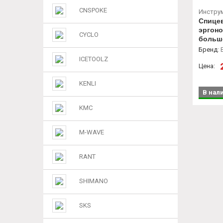
CNSPOKE
Инстру
Спице
эргон
CYCLO
больше
9/10/11
Бренд
:
ICETOOLZ
Цена:
KENLI
В нал
KMC
M-WAVE
RANT
SHIMANO
SKS