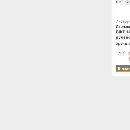
Инстру
Съемни
BIKEH
рулево
Бренд
:
Цена:
В нал