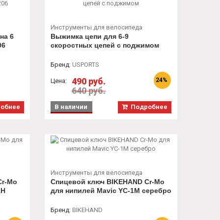
Инструменты для велосипеда
на 6
Выжимка цепи для 6-9
06
скоростных цепей с поджимом
Бренд
:
USPORTS
490 руб.
24%
Цена:
640 руб.
обнее
В наличии
Подробнее
Инструменты для велосипеда
Cr-Mo
Спицевой ключ BIKEHAND Cr-Mo
1H
для нипилей Mavic YC-1M серебро
Бренд
:
BIKEHAND