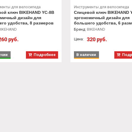
менты для велосипеда
Инструменты для велосипеда
вой ключ BIKEHAND YC-8B
Спицевой ключ BIKEHAND 
омичный дизайн для
эргономичный дизайн для
го удобства, 8 размеров
большего удобства, 6 раз
/12/13/14/15/15G
10/11/12/13/14/15G
BIKEHAND
Бренд
:
BIKEHAND
260 руб.
320 руб.
Цена:
ичии
Подробнее
В наличии
Подр