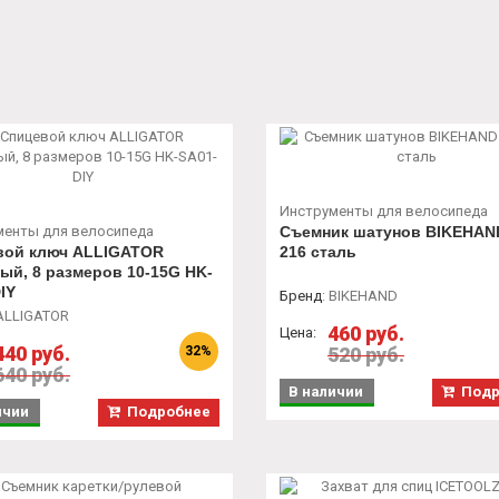
Инструменты для велосипеда
менты для велосипеда
Съемник шатунов BIKEHAN
вой ключ ALLIGATOR
216 сталь
ый, 8 размеров 10-15G HK-
IY
Бренд
:
BIKEHAND
LLIGATOR
460 руб.
Цена:
440 руб.
32%
520 руб.
640 руб.
В наличии
Подр
ичии
Подробнее