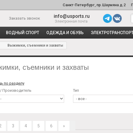
Санкт-Петербург, пр.Шаумяна д.2
info@usports.ru
Заказать звонок
Электронная почта
ВОДНЫЙ СПОРТ
ОДЕЖДА И ОБУВЬ
ЭЛЕКТРОТРАНСПОР
ы
Выжимки, съемники и захваты
имки, съемники и захваты
ь по разделу
 / Производитель
Тип
2
3
4
5
6
»