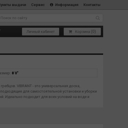
Пункты выдачи
Сервис
Информация
Контакты
(
0
)
Т
Личный кабинет
Корзина
азмер:
8`0"
ребцов. VIBRANT - это универсальная доска,
о подходящие для самостоятельной установки и уборки
ий. Идеально подходит для всех условий на воде и