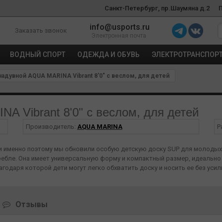
Санкт-Петербург, пр.Шаумяна д.2
info@usports.ru
Заказать звонок
Электронная почта
ВОДНЫЙ СПОРТ
ОДЕЖДА И ОБУВЬ
ЭЛЕКТРОТРАНСПОР
адувной AQUA MARINA Vibrant 8'0" с веслом, для детей
 Vibrant 8'0" с веслом, для детей
Производитель:
AQUA MARINA
Р
и именно поэтому мы обновили особую детскую доску SUP для молодых г
гребле. Она имеет универсальную форму и компактный размер, идеальн
агодаря которой дети могут легко обхватить доску и носить ее без усил
я, VIBRANT особенно удобна для молодого поколения!
Отзывы