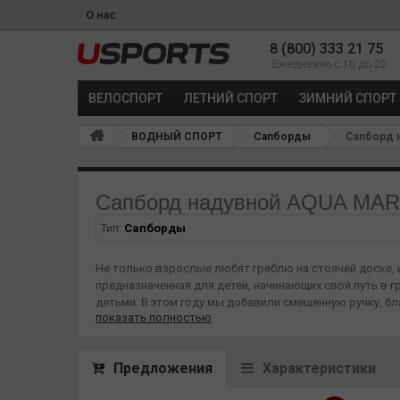
О нас
8 (800) 333 21 75
Ежедневно с 10 до 20
ВЕЛОСПОРТ
ЛЕТНИЙ СПОРТ
ЗИМНИЙ СПОРТ
ВОДНЫЙ СПОРТ
Сапборды
Сапборд н
Сапборд надувной AQUA MARINA
Тип:
Сапборды
Не только взрослые любят греблю на стоячей доске, 
предназначенная для детей, начинающих свой путь в 
детьми. В этом году мы добавили смещенную ручку, бл
показать полностью
детей весом до 60 кг. Устойчивая и легко управляема
Свойства:
- Габариты: 244 х 71 х 10 см
Предложения
Характеристики
- Объём: 140 л
- Вес: 5.6 кг