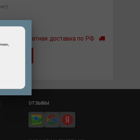
нет)
с SUP-доски
Бесплатная доставка по РФ
ичию,
Хочу скидку!
ашли дешевле?
Е
ОТЗЫВЫ