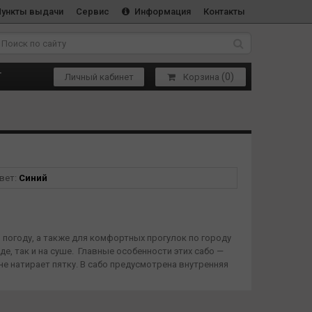
Пункты выдачи
Сервис
Информация
Контакты
(
0
)
Т
Личный кабинет
Корзина
вет:
Синий
 погоду, а также для комфортных прогулок по городу
е, так и на суше. Главные особенности этих сабо —
е натирает пятку. В сабо предусмотрена внутренняя