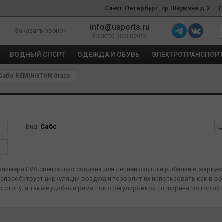
Санкт-Петербург, пр.Шаумяна д.2
info@usports.ru
Заказать звонок
Электронная почта
ВОДНЫЙ СПОРТ
ОДЕЖДА И ОБУВЬ
ЭЛЕКТРОТРАНСПОР
Сабо REMINGTON Grass
Вид:
Сабо
Ц
полимера EVA специально создана для летней охоты и рыбалки в жаркую
способствует циркуляции воздуха и позволит их использовать как в вод
 стопу, а также удобный ремешок с регулировкой по ширине, который н
ть за моделью.