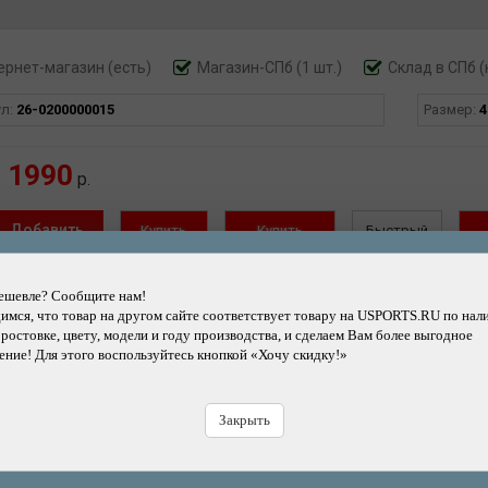
ернет-магазин
(есть)
Магазин-СПб (1 шт.)
Склад в СПб (
ул:
26-0200000015
Размер:
4
1990
р.
Добавить
Купить
Купить
Быстрый
в корзину
в кредит
в рассрочку
заказ
Н
ешевле? Сообщите нам!
мся, что товар на другом сайте соответствует товару на USPORTS.RU по нал
 ростовке, цвету, модели и году производства, и сделаем Вам более выгодное
ернет-магазин
(есть)
Магазин-СПб (1 шт.)
Склад в СПб (
ние! Для этого воспользуйтесь кнопкой «Хочу скидку!»
ул:
26-0200000017
Размер:
4
Закрыть
1990
р.