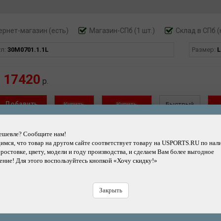
но отталкиваться и маневрировать.
ернет-магазин
(есть)
Магазин-СПб (1 шт.)
Склад в СПб (
ул:
30M0701.1.1L
Размер:
L
17420
р.
Добавить
Купить
Купить
Быстрый
в корзину
в кредит
в рассрочку
заказ
Н
ешевле? Сообщите нам!
мся, что товар на другом сайте соответствует товару на USPORTS.RU по нал
 ростовке, цвету, модели и году производства, и сделаем Вам более выгодное
ернет-магазин
(есть)
Магазин-СПб (1 шт.)
Склад в СПб (
ние! Для этого воспользуйтесь кнопкой «Хочу скидку!»
ул:
30M0701.1.1M
Размер:
Закрыть
17420
р.