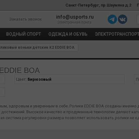
Санкт-Петербург, пр.Шаумяна д.2
info@usports.ru
Заказать звонок
Электронная почта
ВОДНЫЙ СПОРТ
ОДЕЖДА И ОБУВЬ
ЭЛЕКТРОТРАНСПОР
ликовые коньки детские K2 EDDIE BOA
2 EDDIE BOA
Цвет:
Бирюзовый
П
ным, здоровым и уверенным в себе. Ролики EDDIE BOA созданы именно д
х достижений. Высокое качество и продуманные технологии делают кат
ная система регулировки размера позволяет использовать ролики не од
тобы ролики сидели плотно. С системой BOA® Fit System эта проблема 
ю поддержку. Ребенок легко справится сам, а вы будете спокойны за ег
а крайне важна. Высокая манжета Stability Plus Cuff надежно фиксиру