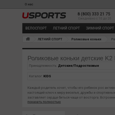
О нас
8 (800) 333 21 75
Ежедневно с 10 до 20
ВЕЛОСПОРТ
ЛЕТНИЙ СПОРТ
ЗИМНИЙ СПОРТ
ЛЕТНИЙ СПОРТ
Роликовые коньки
Ро
Роликовые коньки детские K
Принадлежность:
Детские/Подростковые
Каталог:
KIDS
Каждый родитель хочет, чтобы его ребенок рос актив
настоящий ключ к миру веселья, дружбы и спортивны
заставляет сердце биться чаще от восторга. Встроен
показать полностью
Самое сложное для детей — завязывать шнурки так, ч
ботинок идеально облегает ногу, обеспечивая надежну
Детские связки еще слабы, поэтому защита голеностоп