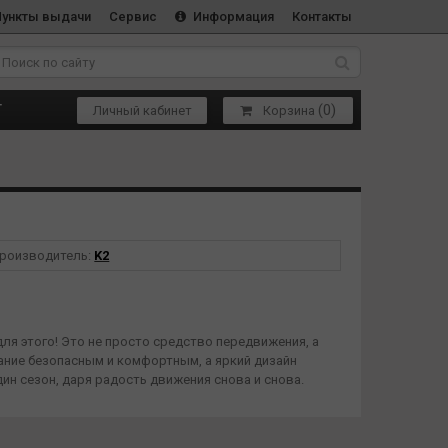
Пункты выдачи
Сервис
Информация
Контакты
(
0
)
Т
Личный кабинет
Корзина
роизводитель:
K2
ля этого! Это не просто средство передвижения, а
ание безопасным и комфортным, а яркий дизайн
ин сезон, даря радость движения снова и снова.
исчезает! Достаточно повернуть специальный диск — и
о безопасность.
ет ногу, предотвращая подвороты и травмы. При этом