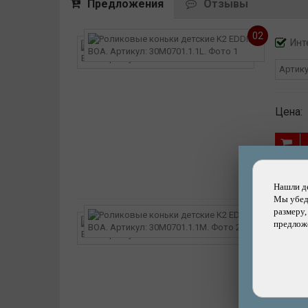
Предложения
Отзывы
она не сковывает движения, позволяя ребенку уверен
02
Инт
Артик
Цена:
Нашли д
Мы убеди
02
размеру,
Инт
предложе
Артик
Цена: