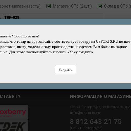
ернет-магазин
(есть)
Магазин-СПб (2 шт.)
Склад в СПб (
ул:
TRF-028
14500
р.
ешевле? Сообщите нам!
мся, что товар на другом сайте соответствует товару на USPORTS.RU по нал
 ростовке, цвету, модели и году производства, и сделаем Вам более выгодное
Добавить
Купить
Купить
Быстрый
ние! Для этого воспользуйтесь кнопкой «Хочу скидку!»
в корзину
в кредит
в рассрочку
заказ
Н
Закрыть
СТАВЯТ?
ИНФОРМАЦИЯ О МАГАЗИН
Санкт-Петербург, пр.Шаумяна, д.2
info@usports.ru
8 812 643 21 75
(Санкт-Петербург)