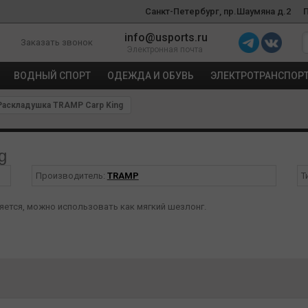
Санкт-Петербург, пр.Шаумяна д.2
info@usports.ru
Заказать звонок
Электронная почта
ВОДНЫЙ СПОРТ
ОДЕЖДА И ОБУВЬ
ЭЛЕКТРОТРАНСПОР
аскладушка TRAMP Carp King
g
Производитель:
TRAMP
Т
няется, можно использовать как мягкий шезлонг.