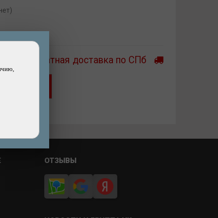
нет)
Бесплатная доставка по СПб
ичию,
Хочу скидку!
ашли дешевле?
Е
ОТЗЫВЫ