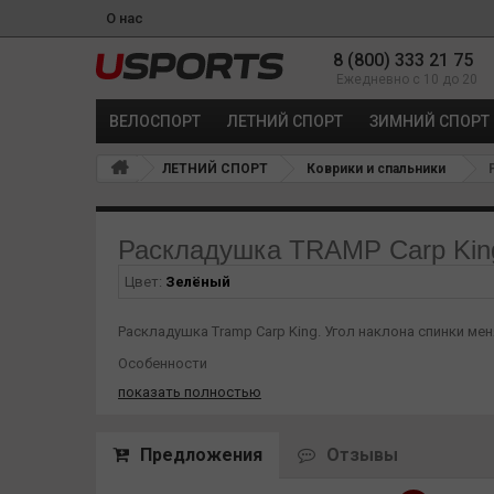
О нас
8 (800) 333 21 75
Ежедневно с 10 до 20
ВЕЛОСПОРТ
ЛЕТНИЙ СПОРТ
ЗИМНИЙ СПОРТ
ЛЕТНИЙ СПОРТ
Коврики и спальники
Р
Раскладушка TRAMP Carp Kin
Цвет:
Зелёный
Раскладушка Tramp Carp King. Угол наклона спинки ме
Особенности
показать полностью
Неопреновый подголовник
Регулируемый угол наклона спинки
Предложения
Отзывы
Регулируемые ножки
Ножки увеличенной площади