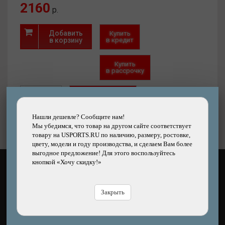
2160
р.
Характеристики
Добавить
Купить
Толщина губки, мм.:
2.0
в корзину
в кредит
Скорость:
57
Вращение:
40
Контроль мяча:
Купить
80
в рассрочку
5-слойное из
прочной
Основание:
фанеры. 6
Быстрый
Хочу скидку!
заказ
Нашли дешевле?
мм
Вес, гр.:
159
Нашли дешевле? Сообщите нам!
Мы убедимся, что товар на другом сайте соответствует
товару на USPORTS.RU по наличию, размеру, ростовке,
цвету, модели и году производства, и сделаем Вам более
выгодное предложение! Для этого воспользуйтесь
кнопкой «Хочу скидку!»
КАК ОПЛАТИТЬ?
Закрыть