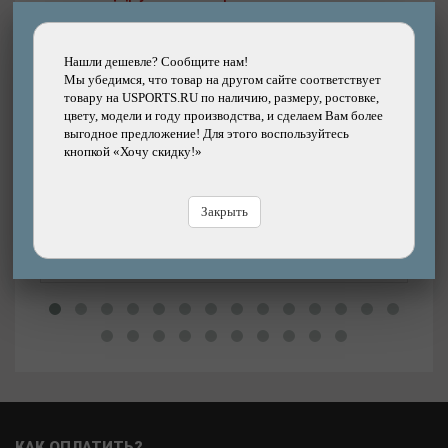
Нашли дешевле? Сообщите нам!
Мы убедимся, что товар на другом сайте соответствует
Подробнее
товару на USPORTS.RU по наличию, размеру, ростовке,
цвету, модели и году производства, и сделаем Вам более
Покрышка велосипедная SCHWALBE 28x2.15
выгодное предложение! Для этого воспользуйтесь
(55-622) LAND CRUISER PLUS, PunctureGuard.
кнопкой «Хочу скидку!»
TwinSkin, HS450, SBC, B/B+RT
Бренд: SCHWALBE
Цена
4070р.
8%
Цена:
Закрыть
4420р.
В
В магазине
Купить
КАК ОПЛАТИТЬ?