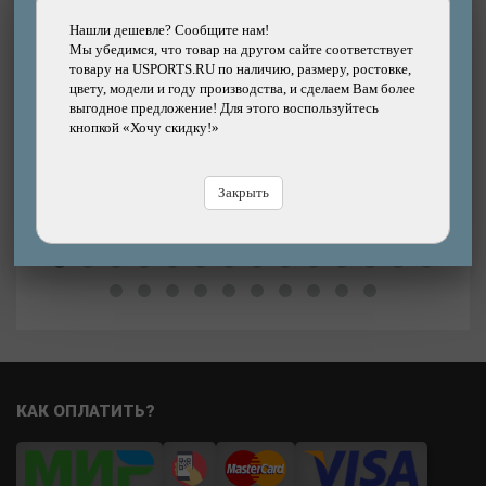
Подробнее
Нашли дешевле? Сообщите нам!
Покрышка велосипедная SCHWALBE 28x1.50
Мы убедимся, что товар на другом сайте соответствует
(40-622) HS 442 SPICER PLUS PunctureGuard,
товару на USPORTS.RU по наличию, размеру, ростовке,
TwinSkin
цвету, модели и году производства, и сделаем Вам более
Бренд: SCHWALBE
выгодное предложение! Для этого воспользуйтесь
кнопкой «Хочу скидку!»
3410р.
Цена:
Цена
В магазине
Купить
Закрыть
В
КАК ОПЛАТИТЬ?