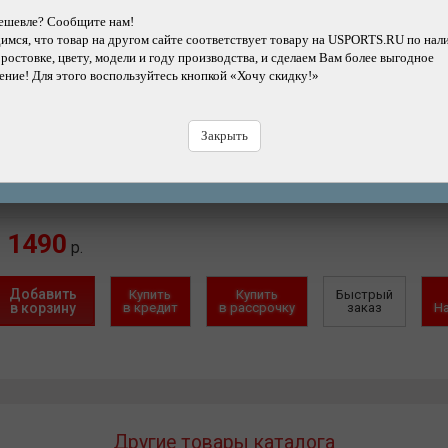
ешевле? Сообщите нам!
Добавить
Купить
Купить
Быстрый
мся, что товар на другом сайте соответствует товару на USPORTS.RU по нал
в корзину
в кредит
в рассрочку
заказ
Н
 ростовке, цвету, модели и году производства, и сделаем Вам более выгодное
ние! Для этого воспользуйтесь кнопкой «Хочу скидку!»
Закрыть
ернет-магазин
(есть)
Магазин-СПб (3 шт.)
Склад в СПб (
ул:
08-202435
Размер:
X
1490
р.
Добавить
Купить
Купить
Быстрый
в корзину
в кредит
в рассрочку
заказ
Н
Другие товары каталога