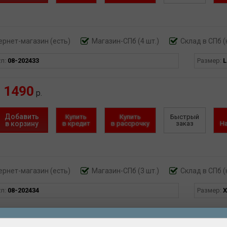
ернет-магазин
(есть)
Магазин-СПб (4 шт.)
Склад в СПб (
ул:
08-202433
Размер:
L
1490
р.
Добавить
Купить
Купить
Быстрый
в корзину
в кредит
в рассрочку
заказ
Н
ернет-магазин
(есть)
Магазин-СПб (3 шт.)
Склад в СПб (
ул:
08-202434
Размер:
X
1490
р.