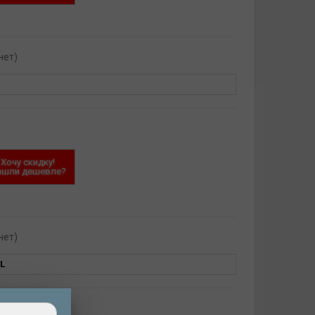
нет)
Хочу скидку!
ашли дешевле?
нет)
L