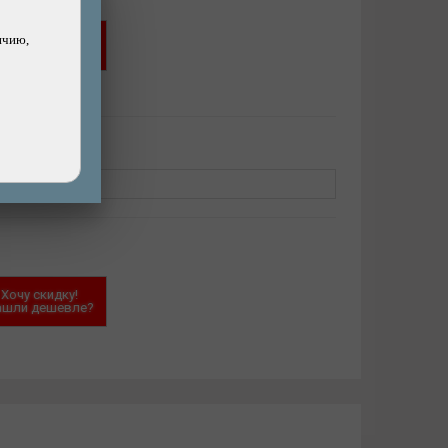
Хочу скидку!
ичию,
ашли дешевле?
нет)
XL
Хочу скидку!
ашли дешевле?