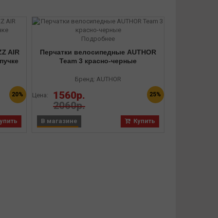
Подробнее
Z AIR
Перчатки велосипедные AUTHOR
Перчатки
пучке
Team 3 красно-черные
RACE LI
удли
Бренд: AUTHOR
1560р.
1490р
20%
25%
Цена:
Цена:
2060р.
упить
В магазине
Купить
В магазине