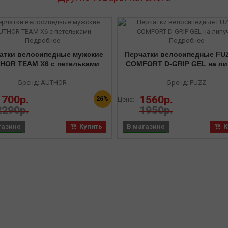
Подробнее
Подробнее
атки велосипедные мужские
Перчатки велосипедные FUZ
HOR TEAM X6 с петельками
COMFORT D-GRIP GEL на ли
Бренд: AUTHOR
Бренд: FUZZ
1700р.
1560р.
26%
Цена:
2290р.
1950р.
газине
Купить
В магазине
К