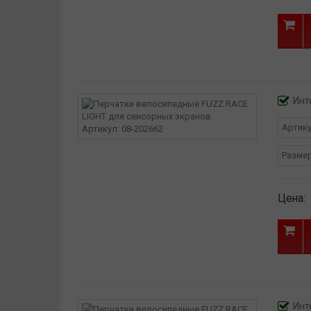
Инт
Артик
Разме
Цена:
Инт