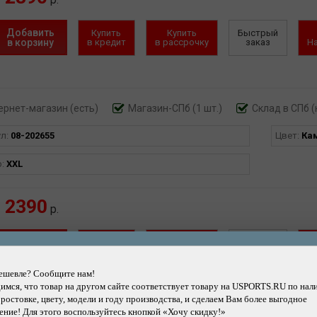
р.
Добавить
Купить
Купить
Быстрый
в корзину
в кредит
в рассрочку
заказ
Н
ернет-магазин
(есть)
Магазин-СПб (1 шт.)
Склад в СПб (
ул:
08-202655
Цвет:
Ка
р:
XXL
2390
р.
Добавить
Купить
Купить
Быстрый
в корзину
в кредит
в рассрочку
заказ
Н
ешевле? Сообщите нам!
мся, что товар на другом сайте соответствует товару на USPORTS.RU по нал
 ростовке, цвету, модели и году производства, и сделаем Вам более выгодное
ние! Для этого воспользуйтесь кнопкой «Хочу скидку!»