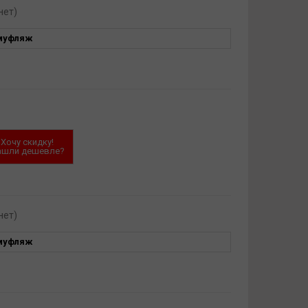
нет)
муфляж
Хочу скидку!
ашли дешевле?
нет)
муфляж