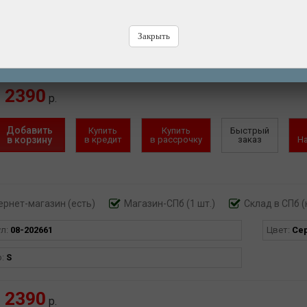
ернет-магазин
(есть)
Магазин-СПб (2 шт.)
Склад в СПб (
ул:
08-202660
Цвет:
Се
Закрыть
р:
XS
2390
р.
Добавить
Купить
Купить
Быстрый
в корзину
в кредит
в рассрочку
заказ
Н
ернет-магазин
(есть)
Магазин-СПб (1 шт.)
Склад в СПб (
ул:
08-202661
Цвет:
Се
р:
S
2390
р.