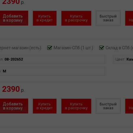
2390
р.
Добавить
Купить
Купить
Быстрый
в корзину
в кредит
в рассрочку
заказ
Н
ернет-магазин
(есть)
Магазин-СПб (1 шт.)
Склад в СПб (
ул:
08-202652
Цвет:
Ка
р:
M
2390
р.
Добавить
Купить
Купить
Быстрый
в корзину
в кредит
в рассрочку
заказ
Н