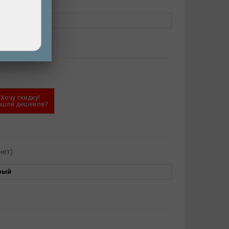
нет)
рый
Хочу скидку!
ашли дешевле?
нет)
рый