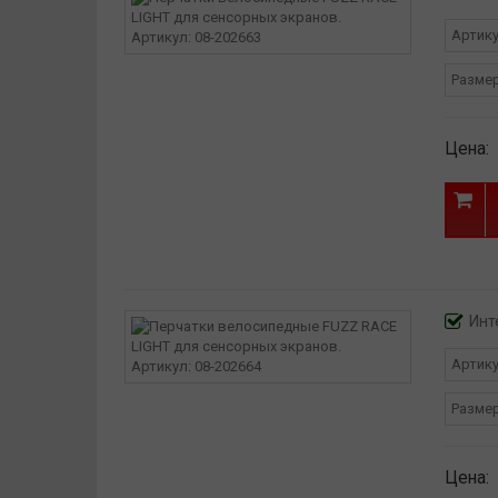
Артик
Разме
Цена:
Инт
Артик
Разме
Цена: