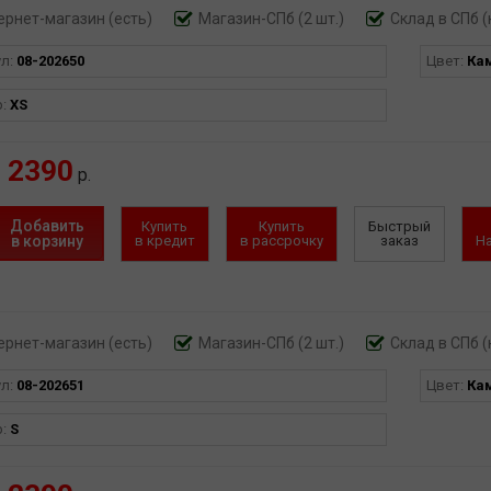
ернет-магазин
(есть)
Магазин-СПб (2 шт.)
Склад в СПб (
ул:
08-202650
Цвет:
Ка
р:
XS
2390
р.
Добавить
Купить
Купить
Быстрый
в корзину
в кредит
в рассрочку
заказ
Н
ернет-магазин
(есть)
Магазин-СПб (2 шт.)
Склад в СПб (
ул:
08-202651
Цвет:
Ка
р:
S