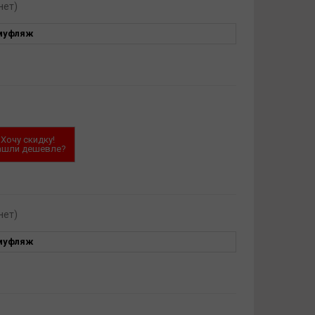
нет)
муфляж
Хочу скидку!
ашли дешевле?
нет)
муфляж