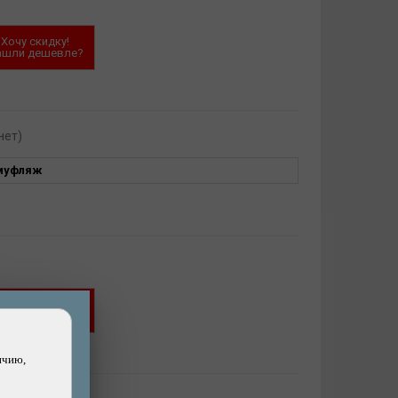
Хочу скидку!
ашли дешевле?
нет)
муфляж
Хочу скидку!
ашли дешевле?
ичию,