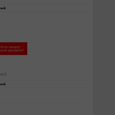
рый
Хочу скидку!
ашли дешевле?
нет)
рый