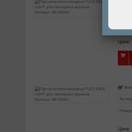
Инт
Артик
Разме
Цена:
Инт
Артик
Разме
Цена: