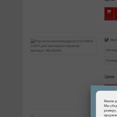
Инт
Артик
Разме
Цена:
Нашли д
Мы убеди
размеру,
предложе