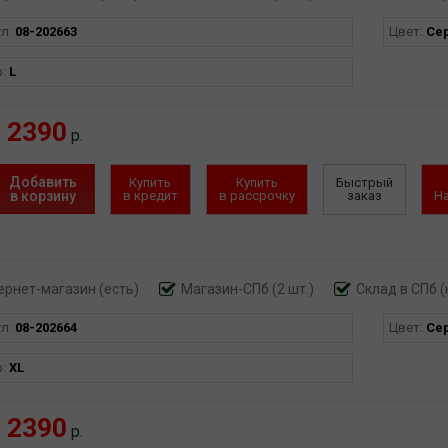
ул:
08-202663
Цвет:
Се
р:
L
2390
р.
Добавить
Купить
Купить
Быстрый
в корзину
в кредит
в рассрочку
заказ
Н
ернет-магазин
(есть)
Магазин-СПб (2 шт.)
Склад в СПб (
ул:
08-202664
Цвет:
Се
р:
XL
2390
р.