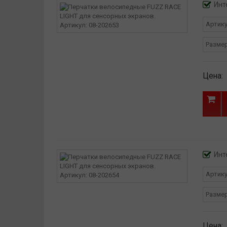
Инт
Артик
Разме
Цена:
Инт
Артик
Разме
Цена: