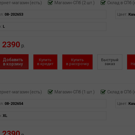
ернет-магазин
(есть)
Магазин-СПб (2 шт.)
Склад в СПб (
ул:
08-202653
Цвет:
Ка
р:
L
2390
р.
Добавить
Купить
Купить
Быстрый
в корзину
в кредит
в рассрочку
заказ
Н
ернет-магазин
(есть)
Магазин-СПб (1 шт.)
Склад в СПб (
ул:
08-202654
Цвет:
Ка
р:
XL
2390