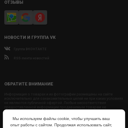
ОТЗЫВЫ
НОВОСТИ И ГРУППА VK
Группа ВКОНТАКТЕ
RSS-лента новостей
ОБРАТИТЕ ВНИМАНИЕ
Информация о товарах и их фотографии размещены на сайте
исключительно для ознакомительных целей ни при каких условиях
не являются публичной офертой. Любые несоответствия
предоставленной информации продаваемым товарам не
являются основанием для претензий, так как внешний вид и
характеристики товаров могут быть изменены производителем на
Мы используем файлы cookie, чтобы улучшить ваш
свое усмотрение.
опыт работы с сайтом. Продолжая использовать сайт,
Использование текстовых или графических материалов с сайта