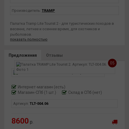
Производитель:
TRAMP
Палатка Tramp Lite Tourist 2 - для туристических походов в
весенне, летнее и осеннее время, для охотников и
рыболовов.
показать полностью
Двухслойная палатка с двумя входами и двумя тамбурами.
Входы в спальное отделение продублированы москитной
сеткой.
Предложения
Отзывы
Все швы проклеены.
05
Тент: Polyester 75D/190T с пропиткой PU водостойкостью
4000 мм/в.ст.
Внутренняя палатка: Дышащий Polyester.
Интернет-магазин
(есть)
Магазин-СПб (1 шт.)
Склад в СПб (нет)
Дно: Reinforced Tarpaulin водостойкостью 10000 мм/в.ст - не
промокнет даже в луже.
Артикул:
TLT-004.06
Каркас: Фибергласс 7,9 мм.
Вес в полной комплектации: 2,7 кг.
8600
р.