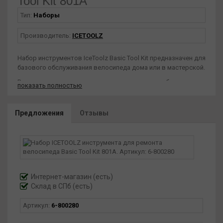
Tool Kit 801A
Тип:
Наборы
Производитель:
ICETOOLZ
Набор инструментов IceToolz Basic Tool Kit предназначен для
базового обслуживания велосипеда дома или в мастерской.
В комплект входят основные ключи и приспособления,
показать полностью
необходимые для типичных операций обслуживания.
Инструменты подобраны так, чтобы покрыть большинство
Предложения
Отзывы
потребностей любителя.
Набор поставляется в удобном кейсе или упаковке,
позволяющей держать все на своих местах.
Это хорошее решение для начала самостоятельного
сервиса велосипеда.
Интернет-магазин
(есть)
Склад в СПб (есть)
Артикул:
6-800280