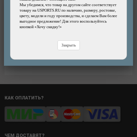
Мы убедимся, что товар на другом сайте соответствует
Набор ICETOOLZ E521H резьбовая вставка
товару на USPORTS.RU по наличию, размеру, ростовке,
для ремонта резьбы педалей в шатунах 9/16"
цвету, модели и году производства, и сделаем Вам более
Helicoil Threads, 5 пар правая+левая
выгодное предложение! Для этого воспользуйтесь
Бренд: ICETOOLZ
кнопкой «Хочу скидку!»
Цена
4190р.
Цена:
В
Закрыть
В магазине
Купить
КАК ОПЛАТИТЬ?
ЧЕМ ДОСТАВЯТ?