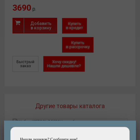
3690
р.
Добавить
Купить
в корзину
в кредит
Купить
в рассрочку
Быстрый
Хочу скидку!
заказ
Нашли дешевле?
Другие товары каталога
Подробнее
Нашли дешевле? Сообщите нам!